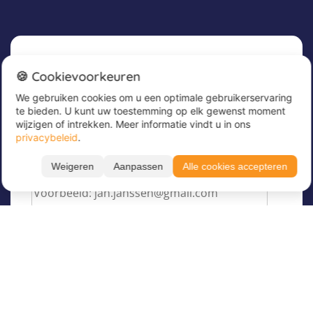
Nieuwsbrief
🍪 Cookievoorkeuren
We gebruiken cookies om u een optimale gebruikerservaring
Meld u nu aan voor onze nieuwsbrief om
te bieden. U kunt uw toestemming op elk gewenst moment
geweldige aanbiedingen te ontvangen en op de
wijzigen of intrekken. Meer informatie vindt u in ons
hoogte te blijven!
privacybeleid
.
Voer hier uw e-mailadres in
*
Weigeren
Aanpassen
Alle cookies accepteren