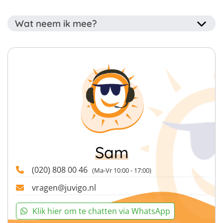
Wat neem ik mee?
Slaapmatje + slaapzak
Tandenborstel
Douche + toiletspullen
Indien mogelijk een tent
Anti-muggen-lotion
Zaklantaarn
Warme kleding
Tennisracket voor het tenniskamp (ook te koop
vanaf € 25)
Zwemkleding
Sam
Sportkleding
Handdoek
(020) 808 00 46
(Ma-Vr 10:00 - 17:00)
Zonnebrand
Slippers
vragen@juvigo.nl
Regenjas bij slechtweer
Goed humeur
Klik hier om te chatten via WhatsApp