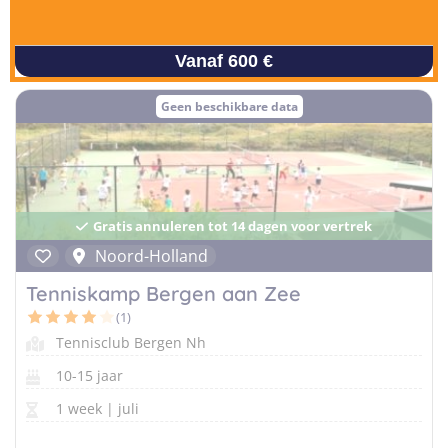
Vanaf 600 €
Geen beschikbare data
Gratis annuleren tot 14 dagen voor vertrek
Noord-Holland
Tenniskamp Bergen aan Zee
(1)
Tennisclub Bergen Nh
10-15 jaar
1 week | juli