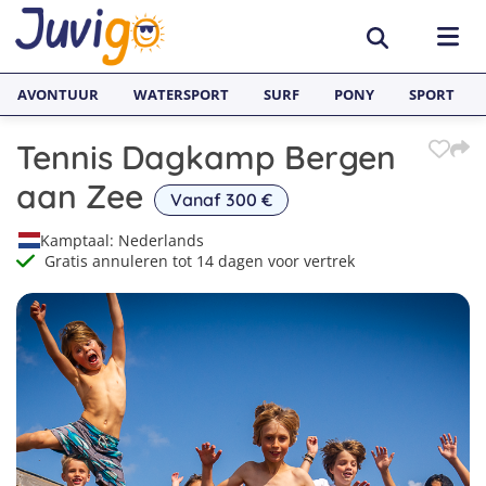
AVONTUUR
WATERSPORT
SURF
PONY
SPORT
Tennis Dagkamp Bergen
ACTIVITEITEN
aan Zee
Vanaf 300 €
Avonturenkampen
BESTEMMINGEN
Kamptaal: Nederlands
Gratis annuleren tot 14 dagen voor vertrek
Zeilkampen
Nederland
TAALVAKANTIES
Watersportkampen
België
Taalreizen van Juvigo
SURFKAMPEN
Game Kampen
Spanje
Taalkampen Engels
Surfkampen Nederland
JONGERENREIZEN
Hockeykampen
Frankrijk
Taalreizen Engels
Surfkampen Spanje
Voetbalkampen
Engeland
Taalreizen Spaans
Surfkampen Frankrijk
Kanokampen
Zweden