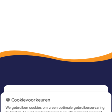
Nieuwsbrief
🍪 Cookievoorkeuren
We gebruiken cookies om u een optimale gebruikerservaring
Meld u nu aan voor onze nieuwsbrief om