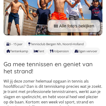
Taalreizen Frans
Surfkampen Portugal
Boerderijkampen
Malta
Taalreizen Duits
Surfkampen Buitenland
Computerkampen
Duitsland
Taalreizen Italiaans
Surfkampen Sri Lanka
Musicalkampen
Alle foto's bekijken
Portugal
Golfsurfkampen
Natuurkampen
Oostenrijk
Windsurfkampen
Ponykampen
5 - 15 jaar
Tennisclub Bergen Nh, Noord-Holland
Italië
Kitesurfkampen
Tentenkamp
Tent
Volpension
Eigen vervoer
Meidenkampen
Pretpark Kampen
Ga mee tennissen en geniet van
het strand!
Wil jij deze zomer helemaal opgaan in tennis als
hoofdfocus? Dan is dit tenniskamp precies wat je zoekt.
Je traint met professionele tennistrainers, werkt aan je
slagen en spelinzicht, en hebt vooral heel veel plezier
op de baan. Kortom: een week vol sport, strand en