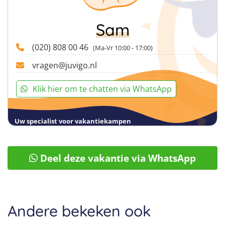
vanaf € 25)
Zwemkleding
Sam
Sportkleding
Handdoek
(020) 808 00 46
(Ma-Vr 10:00 - 17:00)
Zonnebrand
Slippers
vragen@juvigo.nl
Regenjas bij slechtweer
Goed humeur
Klik hier om te chatten via WhatsApp
Uw specialist voor vakantiekampen
Deel deze vakantie via WhatsApp
Andere bekeken ook