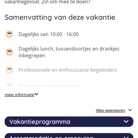
vakantiegevoel. Zin om mee te doen?
Samenvatting van deze vakantie
Dagelijks van 10:00 - 16:00
Dagelijks lunch, tussendoortjes en drankjes
inbegrepen
Professionele en enthousiaste begeleiders
Dagelijkse tennistrainingen
meer informatie
Strandsporten zoals beachvolleybal, trefbal en
estafettes
Alles weergeven
Watersporten zoals banaanvaren, bodyboarden,
Vakantieprogramma
golfsurfen en raften