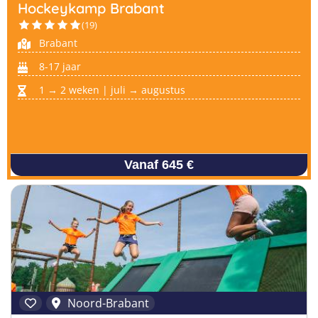
Pretpark Kampen
Hockeykamp Brabant
Italië
Golfsurfkampen
(19)
Windsurfkampen
Brabant
8-17 jaar
Kitesurfkampen
Vind jouw perfecte kamp
1 → 2 weken | juli → augustus
Beantwoord een paar korte vragen en wij doen de rest.
Vanaf 645 €
Noord-Brabant