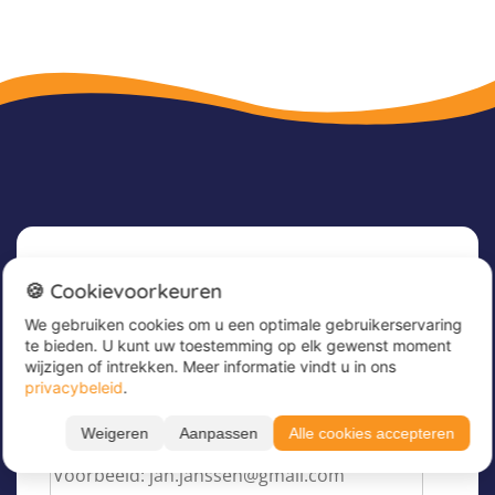
Nieuwsbrief
🍪 Cookievoorkeuren
We gebruiken cookies om u een optimale gebruikerservaring
Meld u nu aan voor onze nieuwsbrief om
te bieden. U kunt uw toestemming op elk gewenst moment
geweldige aanbiedingen te ontvangen en op de
wijzigen of intrekken. Meer informatie vindt u in ons
hoogte te blijven!
privacybeleid
.
Voer hier uw e-mailadres in
*
Weigeren
Aanpassen
Alle cookies accepteren