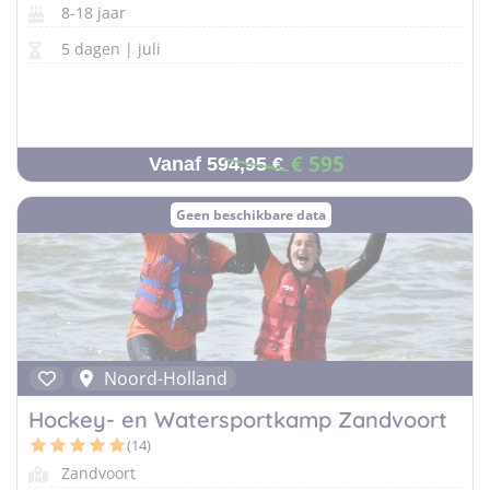
8-18 jaar
5 dagen | juli
€ 595
Vanaf 594,95 €
Geen beschikbare data
Noord-Holland
Hockey- en Watersportkamp Zandvoort
(14)
Zandvoort