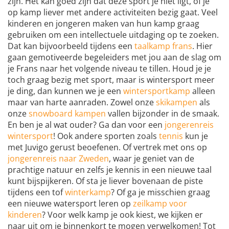
zijn. Het kan goed zijn dat deze sport je niet ligt, of je
op kamp liever met andere activiteiten bezig gaat. Veel
kinderen en jongeren maken van hun kamp graag
gebruiken om een intellectuele uitdaging op te zoeken.
Dat kan bijvoorbeeld tijdens een
taalkamp frans
. Hier
gaan gemotiveerde begeleiders met jou aan de slag om
je Frans naar het volgende niveau te tillen. Houd je je
toch graag bezig met sport, maar is wintersport meer
je ding, dan kunnen we je een
wintersportkamp
alleen
maar van harte aanraden. Zowel onze
skikampen
als
onze
snowboard kampen
vallen bijzonder in de smaak.
En ben je al wat ouder? Ga dan voor een
jongerenreis
wintersport
! Ook andere sporten zoals
tennis
kun je
met Juvigo gerust beoefenen. Of vertrek met ons op
jongerenreis naar Zweden
, waar je geniet van de
prachtige natuur en zelfs je kennis in een nieuwe taal
kunt bijspijkeren. Of sta je liever bovenaan de piste
tijdens een tof
winterkamp
? Of ga je misschien graag
een nieuwe watersport leren op
zeilkamp voor
kinderen
? Voor welk kamp je ook kiest, we kijken er
naar uit om je binnenkort te mogen verwelkomen! Tot