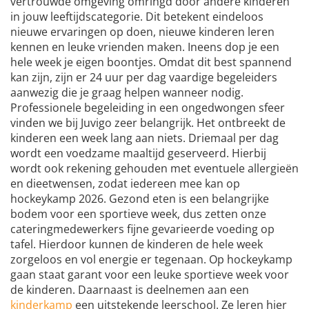
vertrouwde omgeving omringd door andere kinderen
in jouw leeftijdscategorie. Dit betekent eindeloos
nieuwe ervaringen op doen, nieuwe kinderen leren
kennen en leuke vrienden maken. Ineens dop je een
hele week je eigen boontjes. Omdat dit best spannend
kan zijn, zijn er 24 uur per dag vaardige begeleiders
aanwezig die je graag helpen wanneer nodig.
Professionele begeleiding in een ongedwongen sfeer
vinden we bij Juvigo zeer belangrijk. Het ontbreekt de
kinderen een week lang aan niets. Driemaal per dag
wordt een voedzame maaltijd geserveerd. Hierbij
wordt ook rekening gehouden met eventuele allergieën
en dieetwensen, zodat iedereen mee kan op
hockeykamp 2026. Gezond eten is een belangrijke
bodem voor een sportieve week, dus zetten onze
cateringmedewerkers fijne gevarieerde voeding op
tafel. Hierdoor kunnen de kinderen de hele week
zorgeloos en vol energie er tegenaan. Op hockeykamp
gaan staat garant voor een leuke sportieve week voor
de kinderen. Daarnaast is deelnemen aan een
kinderkamp
een uitstekende leerschool. Ze leren hier