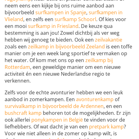
neem eens een kijkje bij ons ruime aanbod aan
bijvoorbeeld
surfkampen in Spanje
,
surfkampen in
Vlieland
, en zelfs een
surfkamp Schoorl
. Of kies voor
een mooi
surfkamp in Friesland
. De keuze qua
bestemming is aan jou! Zowel dichtbij als ver weg
hebben wij genoeg te bieden. Ook een
zeilvakantie
zoals een
zeilkamp in bijvoorbeeld Zeeland
is een toffe
manier om je een week lang sportief te vermaken op
het water. Of kom met ons op een
zeilkamp bij
Rotterdam
, een geweldige manier om een nieuwe
activiteit én een nieuwe Nederlandse regio te
verkennen.
Zelfs voor de echte avonturier hebben we een leuk
aanbod in zomerkampen. Een
avonturenkamp
of
survivalkamp in bijvoorbeeld de Ardennen
, en een
bushcraft kamp
behoren tot de mogelijkheden. Er zijn
ook allerlei
ponykampen in België
te vinden voor de
liefhebbers. Of wat dacht je van een
pretpark kamp
?
Voor wie niet alleen in de zomer op kamp wilt, is