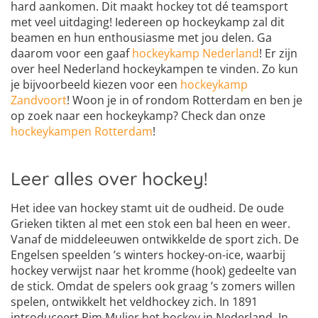
hard aankomen. Dit maakt hockey tot dé teamsport
met veel uitdaging! Iedereen op hockeykamp zal dit
beamen en hun enthousiasme met jou delen. Ga
daarom voor een gaaf
hockeykamp Nederland
! Er zijn
over heel Nederland hockeykampen te vinden. Zo kun
je bijvoorbeeld kiezen voor een
hockeykamp
Zandvoort
! Woon je in of rondom Rotterdam en ben je
op zoek naar een hockeykamp? Check dan onze
hockeykampen Rotterdam
!
Leer alles over hockey!
Het idee van hockey stamt uit de oudheid. De oude
Grieken tikten al met een stok een bal heen en weer.
Vanaf de middeleeuwen ontwikkelde de sport zich. De
Engelsen speelden ’s winters hockey-on-ice, waarbij
hockey verwijst naar het kromme (hook) gedeelte van
de stick. Omdat de spelers ook graag ’s zomers willen
spelen, ontwikkelt het veldhockey zich. In 1891
introduceert Pim Mulier het hockey in Nederland. In