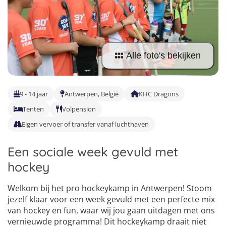
Taalreizen Frans
Surfkampen Portugal
Boerderijkampen
Malta
Taalreizen Duits
Surfkampen Buitenland
Computerkampen
Duitsland
Taalreizen Italiaans
Surfkampen Sri Lanka
Musicalkampen
Alle foto's bekijken
Portugal
Golfsurfkampen
Natuurkampen
Oostenrijk
Windsurfkampen
Ponykampen
9 - 14 jaar
Antwerpen, België
KHC Dragons
Italië
Kitesurfkampen
Tenten
Volpension
Meidenkampen
Eigen vervoer of transfer vanaf luchthaven
Pretpark Kampen
Een sociale week gevuld met
hockey
Welkom bij het pro hockeykamp in Antwerpen! Stoom
jezelf klaar voor een week gevuld met een perfecte mix
van hockey en fun, waar wij jou gaan uitdagen met ons
4
5
vernieuwde programma! Dit hockeykamp draait niet