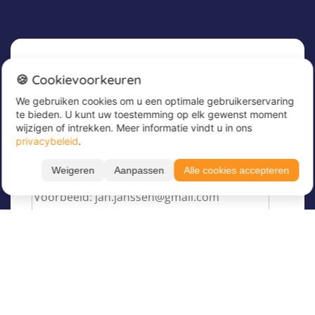
Nieuwsbrief
🍪 Cookievoorkeuren
We gebruiken cookies om u een optimale gebruikerservaring
Meld u nu aan voor onze nieuwsbrief om
te bieden. U kunt uw toestemming op elk gewenst moment
geweldige aanbiedingen te ontvangen en op de
wijzigen of intrekken. Meer informatie vindt u in ons
hoogte te blijven!
privacybeleid
.
Voer hier uw e-mailadres in
*
Weigeren
Aanpassen
Alle cookies accepteren