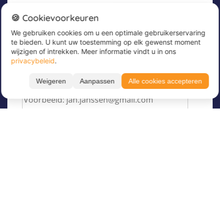
Nieuwsbrief
Contacteer ons via Whatsapp
🍪 Cookievoorkeuren
We gebruiken cookies om u een optimale gebruikerservaring
Meld u nu aan voor onze nieuwsbrief om
te bieden. U kunt uw toestemming op elk gewenst moment
geweldige aanbiedingen te ontvangen en op de
wijzigen of intrekken. Meer informatie vindt u in ons
hoogte te blijven!
privacybeleid
.
Voer hier uw e-mailadres in
*
Weigeren
Aanpassen
Alle cookies accepteren
Over Juvigo
Over ons
Vakantiekampen