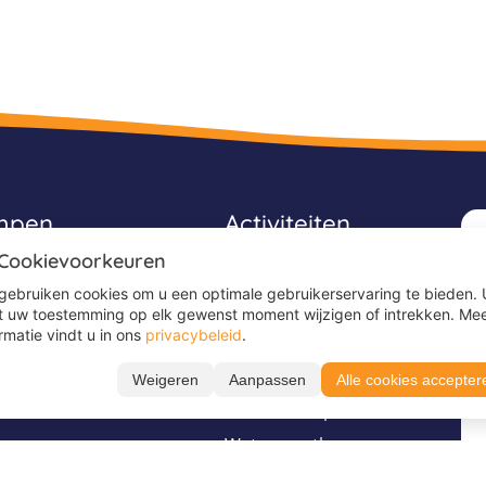
mpen
Activiteiten
 Cookievoorkeuren
Avonturenkampen
gebruiken cookies om u een optimale gebruikerservaring te bieden. 
Game kampen
t uw toestemming op elk gewenst moment wijzigen of intrekken. Me
rmatie vindt u in ons
privacybeleid
.
Ponykampen
Surfkampen
Weigeren
Aanpassen
Alle cookies accepter
s
Survivalkampen
Watersportkampen
Zeilkampen