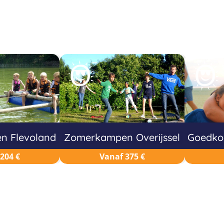
 Flevoland
Zomerkampen Overijssel
Goedko
204 €
Vanaf 375 €