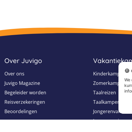
Over Juvigo
Vakantieka
🍪
Over ons
Kinderkampen
We 
Juvigo Magazine
Zomerkampen
kun
info
Begeleider worden
Taalreizen
Reisverzekeringen
Taalkampen
Beoordelingen
Jongerenvakantie
Jongerenreizen
Groepsreizen