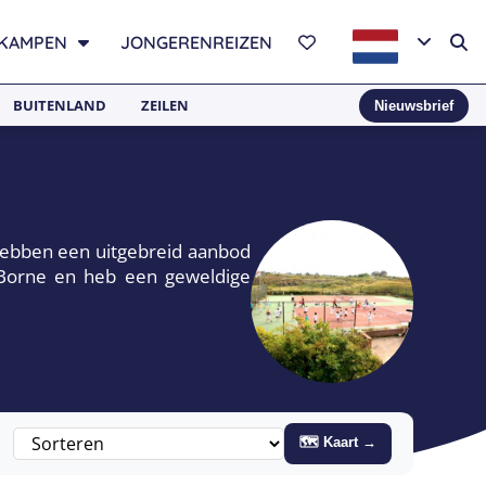
KAMPEN
JONGERENREIZEN
BUITENLAND
ZEILEN
Nieuwsbrief
hebben een uitgebreid aanbod
 Borne en heb een geweldige
🗺 Kaart →