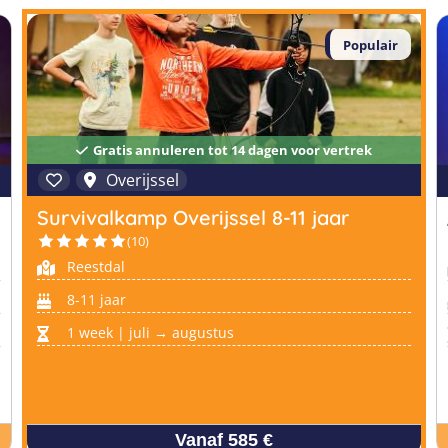
Populair
Gratis annuleren tot 14 dagen voor vertrek
Overijssel
Survivalkamp Overijssel 8-11 jaar
(10)
Reestdal
8-11 jaar
1 week | juli → augustus
Vanaf 585 €