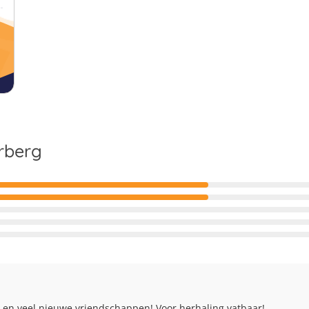
rberg
ten en veel nieuwe vriendschappen! Voor herhaling vatbaar!