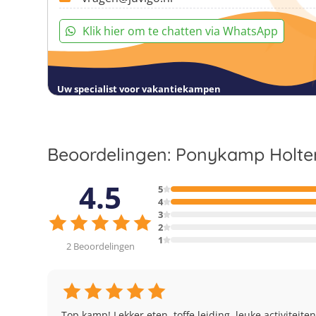
Klik hier om te chatten via WhatsApp
Uw specialist voor vakantiekampen
Beoordelingen: Ponykamp Holte
4.5
5
4
3
2
1
2 Beoordelingen
Top kamp! Lekker eten, toffe leiding, leuke activitei