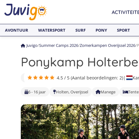
ACTIVITEIT
AVONTUUR
WATERSPORT
SURF
PONY
SPORT
Juvigo
/
Summer Camps 2026
/
Zomerkampen Overijssel 2026
/
P
Ponykamp Holterbe
4.5 / 5 (Aantal beoordelingen: 2)
|
Ka
6 - 16 jaar
Holten, Overijssel
Manege
Tent