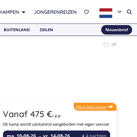
KAMPEN
JONGERENREIZEN
BUITENLAND
ZEILEN
Nieuwsbrief
Alle 6 data tonen
Vanaf 475 €
/ p.p.
Dit kamp wordt uitsluitend aangeboden met eigen vervoer
ma. 10-08-26
→
vr. 14-08-26
4 nachten