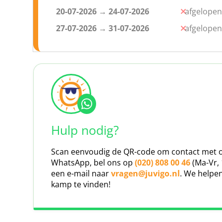
20-07-2026
→
24-07-2026
afgelopen
27-07-2026
→
31-07-2026
afgelopen
Click map to enable scroll zoom
Hulp nodig?
Scan eenvoudig de QR-code om contact met o
WhatsApp, bel ons op
(020) 808 00 46
(Ma-Vr, 
een e-mail naar
vragen@juvigo.nl
. We helpen
kamp te vinden!