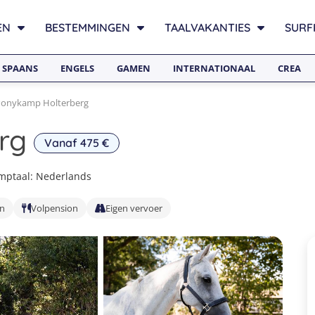
EN
BESTEMMINGEN
TAALVAKANTIES
SURF
SPAANS
ENGELS
GAMEN
INTERNATIONAAL
CREA
onykamp Holterberg
rg
Vanaf 475 €
mptaal: Nederlands
en
Volpension
Eigen vervoer