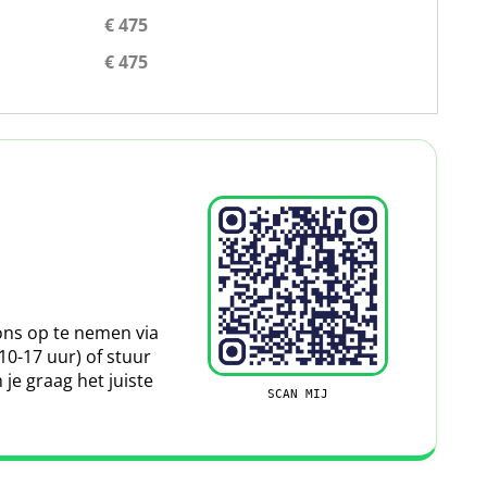
€ 475
Leaflet
|
Map data ©
OpenStreetMap
contributors
€ 475
ns op te nemen via
10-17 uur) of stuur
 je graag het juiste
SCAN MIJ