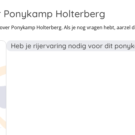
er Ponykamp Holterberg
n over Ponykamp Holterberg. Als je nog vragen hebt, aarzel
Heb je rijervaring nodig voor dit pon
Zeker niet! Het kamp is afgesteld op alle niveau's. Als 
van het kamp een mooie basis hebben geleerd.