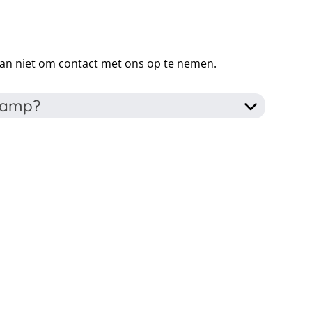
 dan niet om contact met ons op te nemen.
ykamp?
je nog geen ervaring hebt dan zul je tegen het eind