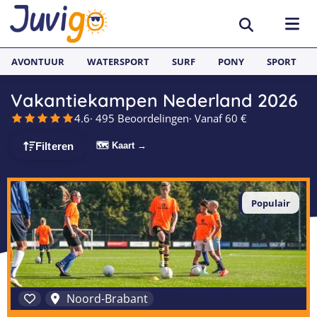
AVONTUUR
WATERSPORT
SURF
PONY
SPORT
Vakantiekampen Nederland 2026
ACTIVITEITEN
4.6
· 495 Beoordelingen
· Vanaf 60 €
Avonturenkampen
BESTEMMINGEN
🗺 Kaart →
Filteren
Zeilkampen
Nederland
TAALVAKANTIES
Watersportkampen
Populair
België
Taalreizen van Juvigo
SURFKAMPEN
Game Kampen
Spanje
Taalkampen Engels
Surfkampen Nederland
JONGERENREIZEN
Hockeykampen
Frankrijk
Taalreizen Engels
Surfkampen Spanje
Voetbalkampen
Engeland
Taalreizen Spaans
Surfkampen Frankrijk
Noord-Brabant
Kanokampen
Zweden