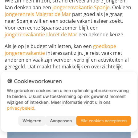
Wie zin heeft in zon, strand en veel andere jongeren,
kan denken aan een
jongerenvakantie Spanje
. Ook een
jongerenreis Malgrat de Mar
past goed als je graag
naar Spanje wilt en een sociale vakantiesfeer zoekt.
Voor een echte Spaanse zomer blijft een
jongerenvakantie Lloret de Mar
een bekende keuze.
Als je op je budget wilt letten, kan een
goedkope
jongerenvakantie
interessant zijn. Je reist vaak met
anderen en vaak zijn vervoer, verblijf en activiteiten al
geregeld. Dat maakt het makkelijk en overzichtelijk.
Wil je iets anders dan Spanje, dan kan een
jongerenreis
🍪 Cookievoorkeuren
Bali
goed passen. Kroatië heeft helder water, mooie
We gebruiken cookies om u een optimale gebruikerservaring
kustplaatsen en veel mogelijkheden voor actieve
te bieden. U kunt uw toestemming op elk gewenst moment
uitstapjes. Een
jongerenreis Kreta
is juist leuk als je
wijzigen of intrekken. Meer informatie vindt u in ons
meer houdt van bergen, meren, natuur en outdoor
privacybeleid
.
activiteiten .
Weigeren
Aanpassen
Alle cookies accepteren