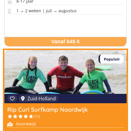
8-17 jaar
1 → 2 weken | juli → augustus
Vanaf 645 €
Populair
Zuid-Holland
Rip Curl Surfkamp Noordwijk
(11)
Noordwijk