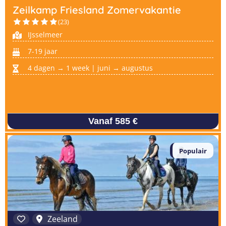
Zeilkamp Friesland Zomervakantie
(23)
IJsselmeer
7-19 jaar
4 dagen → 1 week | juni → augustus
Vanaf 585 €
Populair
Zeeland