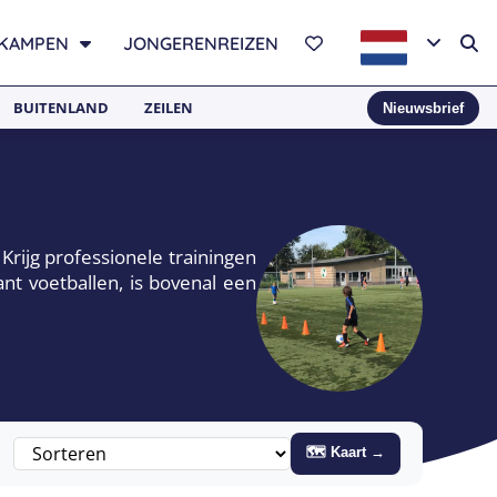
KAMPEN
JONGERENREIZEN
BUITENLAND
ZEILEN
Nieuwsbrief
rijg professionele trainingen
ant voetballen, is bovenal een
🗺 Kaart →