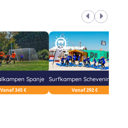
alkampen Spanje
Surfkampen Scheveningen
Zo
Vanaf 345 €
Vanaf 292 €