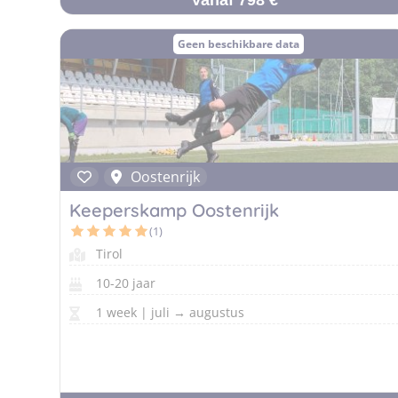
Vanaf 798 €
Geen beschikbare data
Oostenrijk
Keeperskamp Oostenrijk
(1)
Tirol
10-20 jaar
1 week | juli → augustus