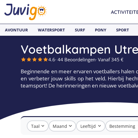
ACTIVITEIT
AVONTUUR
WATERSPORT
SURF
PONY
SPORT
Voetbalkampen Utre
4.6
· 44 Beoordelingen
· Vanaf 345 €
Beginnende en meer ervaren voetballers halen de
en verbeter jouw skills op het veld. Hierbij hec
teamsport! De herinneringen en nieuwe voetbalvrie
Taal
Maand
Leeftijd
Bestemming