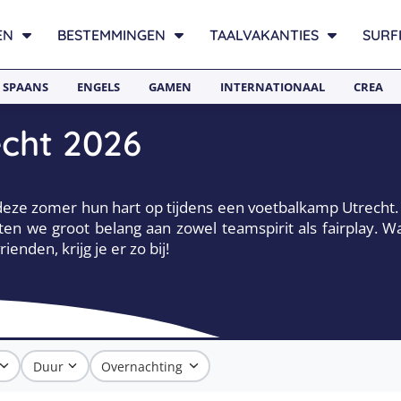
EN
BESTEMMINGEN
TAALVAKANTIES
SURF
SPAANS
ENGELS
GAMEN
INTERNATIONAAL
CREA
cht 2026
ze zomer hun hart op tijdens een voetbalkamp Utrecht. K
hten we groot belang aan zowel teamspirit als fairplay. W
nden, krijg je er zo bij!
Duur
Overnachting