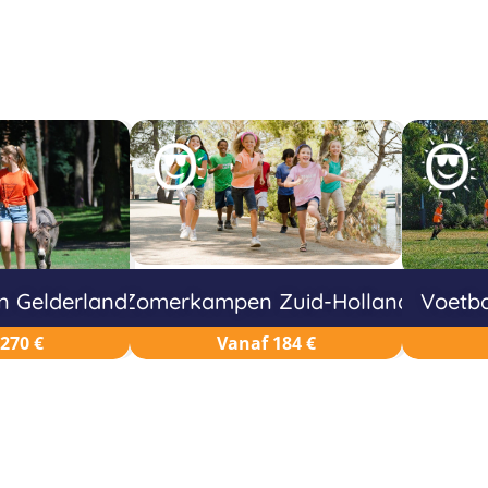
 Gelderland
Zomerkampen Zuid-Holland
Voetb
270 €
Vanaf 184 €