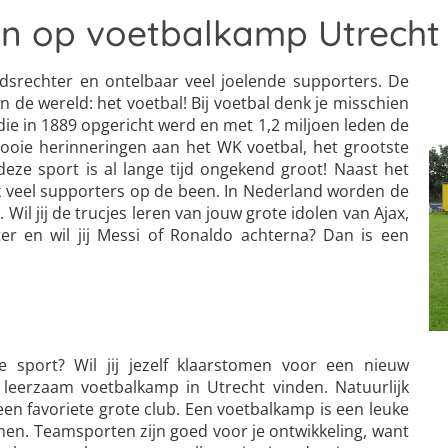
n op voetbalkamp Utrecht
idsrechter en ontelbaar veel joelende supporters. De
 de wereld: het voetbal! Bij voetbal denk je misschien
ie in 1889 opgericht werd en met 1,2 miljoen leden de
mooie herinneringen aan het WK voetbal, het grootste
eze sport is al lange tijd ongekend groot! Naast het
k veel supporters op de been. In Nederland worden de
 Wil jij de trucjes leren van jouw grote idolen van Ajax,
r en wil jij Messi of Ronaldo achterna? Dan is een
 sport? Wil jij jezelf klaarstomen voor een nieuw
 leerzaam voetbalkamp in Utrecht vinden. Natuurlijk
een favoriete grote club. Een voetbalkamp is een leuke
men. Teamsporten zijn goed voor je ontwikkeling, want