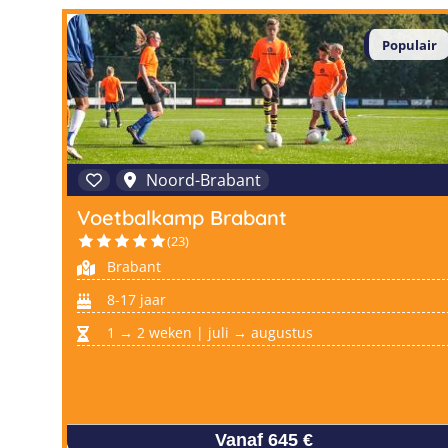
Populair
Noord-Brabant
Voetbalkamp Brabant
(23)
Brabant
8-17 jaar
1 → 2 weken | juli → augustus
Vanaf 645 €