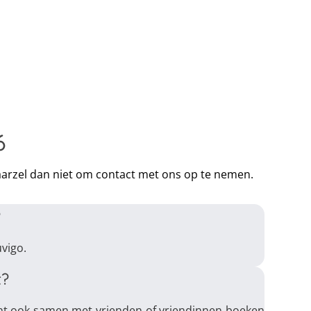
6
 aarzel dan niet om contact met ons op te nemen.
?
uvigo.
t?
unt ook samen met vrienden of vriendinnen boeken