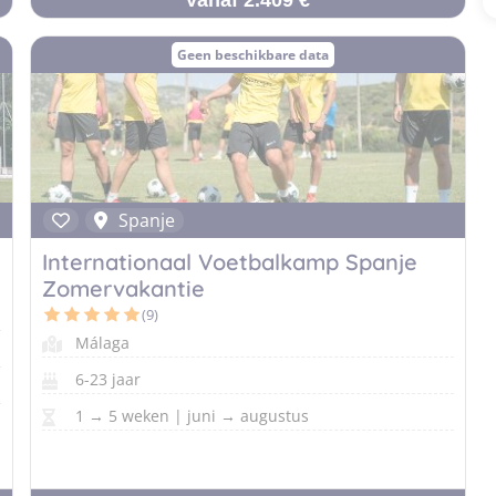
Vanaf 2.409 €
Geen beschikbare data
Spanje
Internationaal Voetbalkamp Spanje
Zomervakantie
(9)
Málaga
6-23 jaar
1 → 5 weken | juni → augustus