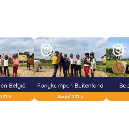
n België
Ponykampen Buitenland
Boe
221 €
Vanaf 221 €