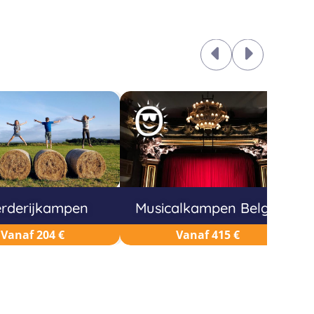
rderijkampen
Musicalkampen België
Vanaf 204 €
Vanaf 415 €