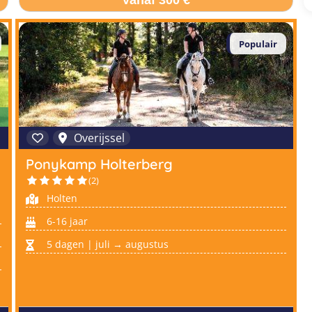
Vanaf 300 €
Populair
Overijssel
Ponykamp Holterberg
(2)
Holten
6-16 jaar
5 dagen | juli → augustus