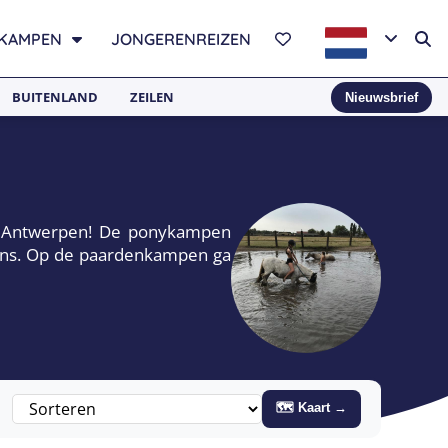
KAMPEN
JONGERENREIZEN
BUITENLAND
ZEILEN
Nieuwsbrief
ar Antwerpen! De ponykampen
grens. Op de paardenkampen ga
🗺 Kaart →