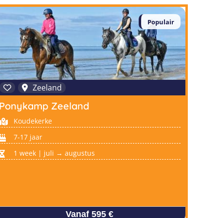
Populair
Zeeland
Ponykamp Zeeland
Koudekerke
7-17 jaar
1 week | juli → augustus
Vanaf 595 €