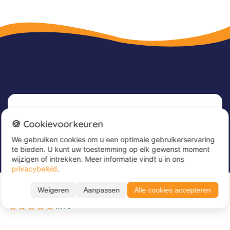
Nieuwsbrief
🍪 Cookievoorkeuren
We gebruiken cookies om u een optimale gebruikerservaring
Meld u nu aan voor onze nieuwsbrief om
te bieden. U kunt uw toestemming op elk gewenst moment
geweldige aanbiedingen te ontvangen en op de
wijzigen of intrekken. Meer informatie vindt u in ons
hoogte te blijven!
privacybeleid
.
Vanaf 369 €
Voer hier uw e-mailadres in
*
Weigeren
Aanpassen
Alle cookies accepteren
BOEK NU
3 beschikbare periodes
4.4 / 5