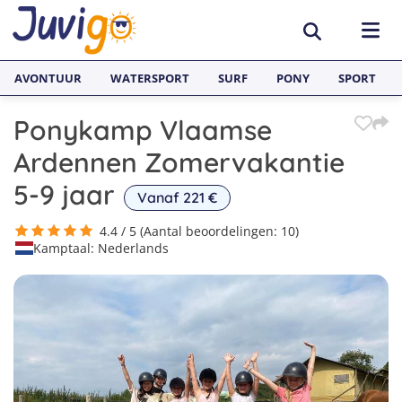
AVONTUUR
WATERSPORT
SURF
PONY
SPORT
Ponykamp Vlaamse
ACTIVITEITEN
Ardennen Zomervakantie
Avonturenkampen
BESTEMMINGEN
5-9 jaar
Vanaf 221 €
Zeilkampen
Nederland
TAALVAKANTIES
4.4 / 5 (Aantal beoordelingen: 10)
Kamptaal: Nederlands
Watersportkampen
België
Taalreizen van Juvigo
SURFKAMPEN
Game Kampen
Spanje
Taalkampen Engels
Surfkampen Nederland
JONGERENREIZEN
Hockeykampen
Frankrijk
Taalreizen Engels
Surfkampen Spanje
Voetbalkampen
Engeland
Taalreizen Spaans
Surfkampen Frankrijk
Kanokampen
Zweden