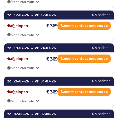
Meer informatie
tijdens je vakantie buiten Nederland. Naast de
belangrijkste reisverzekeringen bevat deze ook een
Eigen vervoer
zo. 12-07-26
→
vr. 17-07-26
internationale ziektekostenverzekering
.
5 nachten
€ 369
afgelopen
neem contact met ons op
Meer informatie
Eigen vervoer
zo. 19-07-26
→
vr. 24-07-26
5 nachten
€ 369
afgelopen
neem contact met ons op
Meer informatie
Eigen vervoer
zo. 26-07-26
→
vr. 31-07-26
5 nachten
€ 369
afgelopen
neem contact met ons op
Meer informatie
Eigen vervoer
zo. 02-08-26
→
vr. 07-08-26
5 nachten