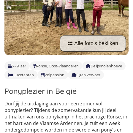
Taalreizen Frans
Surfkampen Portugal
Boerderijkampen
Malta
Taalreizen Duits
Surfkampen Buitenland
Computerkampen
Duitsland
Taalreizen Italiaans
Surfkampen Sri Lanka
Musicalkampen
Portugal
Golfsurfkampen
Alle foto's bekijken
Natuurkampen
Oostenrijk
Windsurfkampen
Ponykampen
Italië
Kitesurfkampen
5 - 9 jaar
Ronse, Oost-Vlaanderen
De ijsmolenhoeve
Meidenkampen
Luxetenten
Volpension
Eigen vervoer
Pretpark Kampen
Ponyplezier in België
Durf jij de uitdaging aan voor een zomer vol
ponyplezier? Tijdens de zomervakantie kun jij deel
uitmaken van ons ponykamp in het prachtige Ronse, in
het hart van de Vlaamse Ardennen. Je zult een week
ondergedompeld worden in de wereld van pony's en