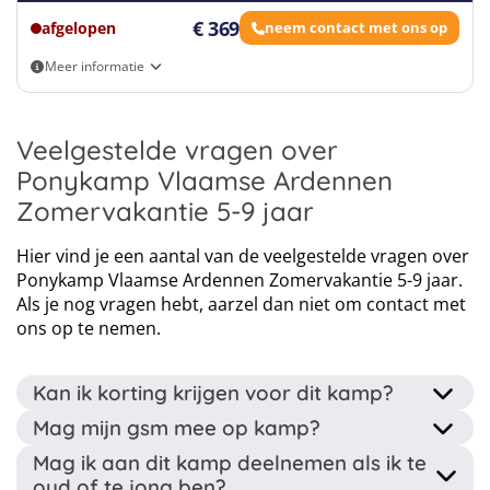
€ 369
afgelopen
neem contact met ons op
Meer informatie
Eigen vervoer
Veelgestelde vragen over
Ponykamp Vlaamse Ardennen
Zomervakantie 5-9 jaar
Hier vind je een aantal van de veelgestelde vragen over
Ponykamp Vlaamse Ardennen Zomervakantie 5-9 jaar.
Als je nog vragen hebt, aarzel dan niet om contact met
ons op te nemen.
Kan ik korting krijgen voor dit kamp?
Mag mijn gsm mee op kamp?
Gezinskorting: Vanaf de tweede inschrijving voor
Mag ik aan dit kamp deelnemen als ik te
hetzelfde gezin kan u genieten van een gezinskorting
Bij dit kamp wordt toegestaan (niet aangemoedigd) een
oud of te jong ben?
van 8 euro.