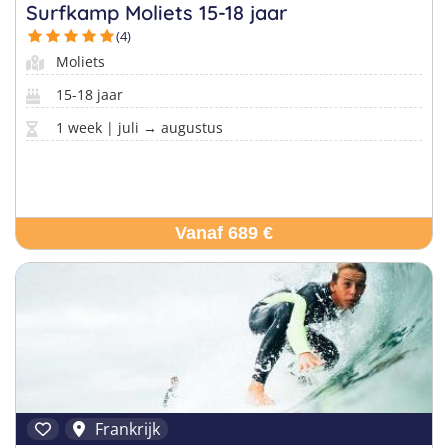
Pretpark Kampen
Italië
Surfkamp Moliets 15-18 jaar
Golfsurfkampen
(4)
Windsurfkampen
Moliets
Kitesurfkampen
15-18 jaar
Vind jouw perfecte kamp
1 week | juli → augustus
Beantwoord een paar korte vragen en wij doen de rest.
Vanaf 689 €
Frankrijk