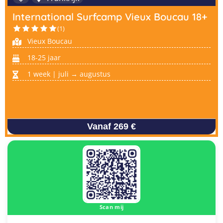
International Surfcamp Vieux Boucau 18+
(1)
Vieux Boucau
18-25 jaar
1 week | juli → augustus
Vanaf 269 €
Scan mij