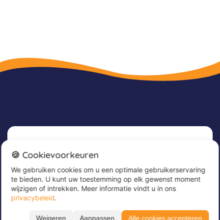
Nieuwsbrief
🍪 Cookievoorkeuren
We gebruiken cookies om u een optimale gebruikerservaring
Meld u nu aan voor onze nieuwsbrief om
te bieden. U kunt uw toestemming op elk gewenst moment
geweldige aanbiedingen te ontvangen en op de
wijzigen of intrekken. Meer informatie vindt u in ons
hoogte te blijven!
privacybeleid
.
Voer hier uw e-mailadres in
*
Weigeren
Aanpassen
Alle cookies accepteren