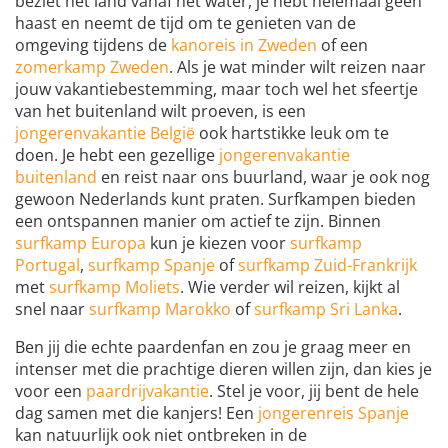
beziet het land vanaf het water, je hebt helemaal geen
haast en neemt de tijd om te genieten van de
omgeving tijdens de
kanoreis in Zweden
of een
zomerkamp Zweden
. Als je wat minder wilt reizen naar
jouw vakantiebestemming, maar toch wel het sfeertje
van het buitenland wilt proeven, is een
jongerenvakantie België
ook hartstikke leuk om te
doen. Je hebt een gezellige
jongerenvakantie
buitenland
en reist naar ons buurland, waar je ook nog
gewoon Nederlands kunt praten. Surfkampen bieden
een ontspannen manier om actief te zijn. Binnen
surfkamp Europa
kun je kiezen voor
surfkamp
Portugal
,
surfkamp Spanje
of
surfkamp Zuid-Frankrijk
met
surfkamp Moliets
. Wie verder wil reizen, kijkt al
snel naar
surfkamp Marokko
of
surfkamp Sri Lanka
.
Ben jij die echte paardenfan en zou je graag meer en
intenser met die prachtige dieren willen zijn, dan kies je
voor een
paardrijvakantie
. Stel je voor, jij bent de hele
dag samen met die kanjers! Een
jongerenreis Spanje
kan natuurlijk ook niet ontbreken in de