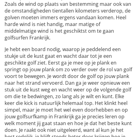
Zoals de wind op plaats van bestemming maar ook van
de omstandigheden tientallen kilometers verderop, de
golven moeten immers ergens vandaan komen. Heel
harde wind is niet handig, maar matige of
middelmatige wind is het geschiktst om te gaan
golfsurfen Frankrijk.
Je hebt een board nodig, waarop je peddelend een
stukje uit de kust gaat en wacht daar tot je een
geschikte golf ziet. Eerst ga je mee op je plank en
springt op jouw plank om zo verder over de rol van golf
voort te bewegen. Je wordt door de golf op jouw plank
naar het strand vervoerd. Dan ga je weer opnieuw een
stuk uit de kust weg en wacht weer op de volgende golf
om die te bedwingen, zo lang als je wilt en kunt. Elke
keer die kick is natuurlijk helemaal top. Het klinkt heel
simpel, maar je moet het wel even doorhebben en op
jouw golfsurfkamp in Frankrijk ga je precies leren op
welk moment jij gaat staan en hoe je dat het beste kunt
doen. Je raakt ook niet uitgeleerd, want al kun je het
best redelijk, je blijft steeds beter door krijgen hoe je