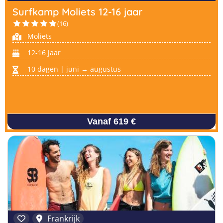
Surfkamp Moliets 12-16 jaar
(16)
Moliets
12-16 jaar
10 dagen | juni → augustus
Vanaf 619 €
Frankrijk