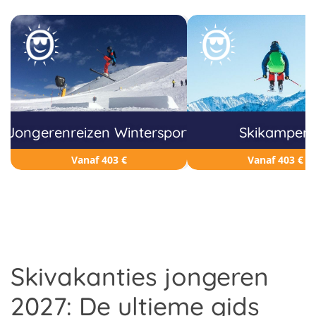
Jongerenreizen Wintersport
Skikampen
Vanaf 403 €
Vanaf 403 €
Skivakanties jongeren
2027: De ultieme gids