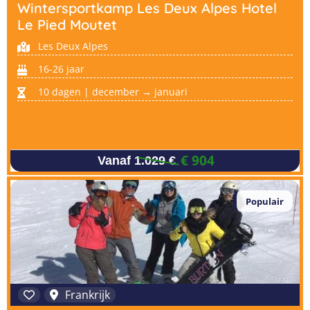
Taalreizen Frans
Surfkampen Portugal
Wintersportkamp Les Deux Alpes Hotel
Boerderijkampen
Le Pied Moutet
Malta
Taalreizen Duits
Surfkampen Buitenland
Les Deux Alpes
Computerkampen
Duitsland
Taalreizen Italiaans
Surfkampen Sri Lanka
16-26 jaar
Musicalkampen
Portugal
Golfsurfkampen
10 dagen | december → januari
Natuurkampen
Oostenrijk
Windsurfkampen
Ponykampen
Italië
Kitesurfkampen
Meidenkampen
€ 904
Vanaf 1.029 €
Pretpark Kampen
Populair
Frankrijk