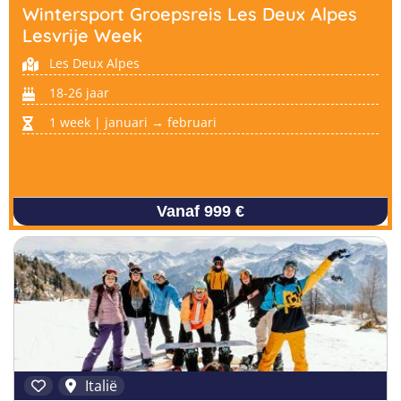
Wintersport Groepsreis Les Deux Alpes
Lesvrije Week
Les Deux Alpes
18-26 jaar
1 week | januari → februari
Vanaf 999 €
Italië