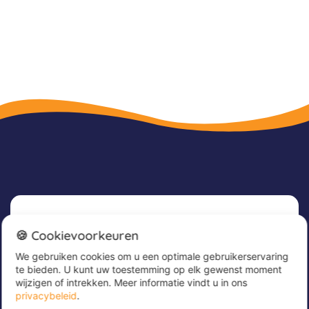
Nieuwsbrief
🍪 Cookievoorkeuren
We gebruiken cookies om u een optimale gebruikerservaring
Meld u nu aan voor onze nieuwsbrief om
te bieden. U kunt uw toestemming op elk gewenst moment
geweldige aanbiedingen te ontvangen en op de
wijzigen of intrekken. Meer informatie vindt u in ons
hoogte te blijven!
privacybeleid
.