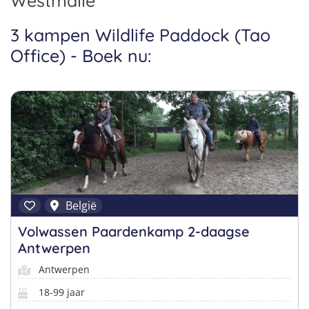
Westmalle
Pretpark Kampen
Italië
Golfsurfkampen
3 kampen Wildlife Paddock (Tao
Windsurfkampen
Office) - Boek nu:
Kitesurfkampen
Vind jouw perfecte kamp
Beantwoord een paar korte vragen en wij doen de rest.
België
Volwassen Paardenkamp 2-daagse
Antwerpen
Antwerpen
18-99 jaar