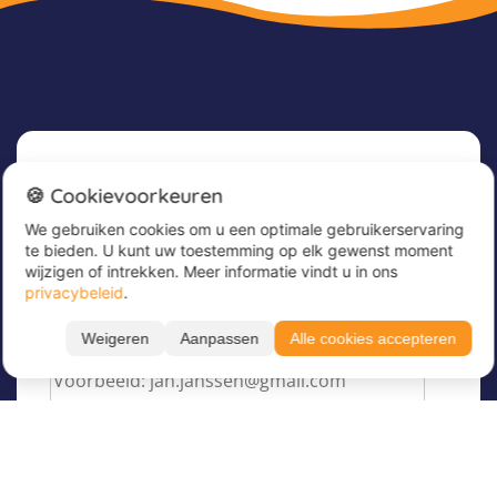
Nieuwsbrief
🍪 Cookievoorkeuren
We gebruiken cookies om u een optimale gebruikerservaring
Meld u nu aan voor onze nieuwsbrief om
te bieden. U kunt uw toestemming op elk gewenst moment
geweldige aanbiedingen te ontvangen en op de
wijzigen of intrekken. Meer informatie vindt u in ons
hoogte te blijven!
privacybeleid
.
Voer hier uw e-mailadres in
*
Weigeren
Aanpassen
Alle cookies accepteren