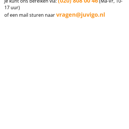
(020) 808 00 46
Je kunt ons bereiken via:
(Ma-Vr, 10-
17 uur)
vragen@juvigo.nl
of een mail sturen naar