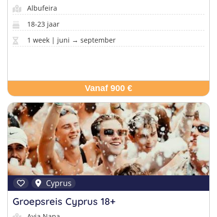
Albufeira
18-23 jaar
1 week | juni → september
Vanaf 900 €
Cyprus
Groepsreis Cyprus 18+
Ayia Napa