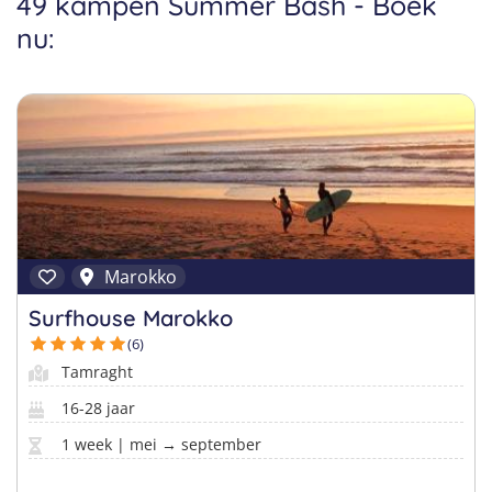
49 kampen Summer Bash - Boek
Taalreizen Frans
Surfkampen Portugal
nu:
Boerderijkampen
Malta
Taalreizen Duits
Surfkampen Buitenland
Computerkampen
Duitsland
Taalreizen Italiaans
Surfkampen Sri Lanka
Musicalkampen
Portugal
Golfsurfkampen
Natuurkampen
Oostenrijk
Windsurfkampen
Ponykampen
Italië
Kitesurfkampen
Meidenkampen
Marokko
Pretpark Kampen
Surfhouse Marokko
(6)
Tamraght
16-28 jaar
1 week | mei → september