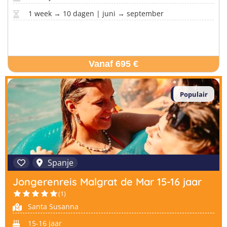
1 week → 10 dagen | juni → september
Vanaf 695 €
Populair
Spanje
Jongerenreis Malgrat de Mar 15-16 jaar
(1)
Santa Susanna
15-16 jaar