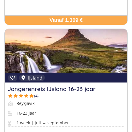
Vanaf 1.309 €
IJsland
Jongerenreis IJsland 16-23 jaar
(4)
Reykjavik
16-23 jaar
1 week | juli → september