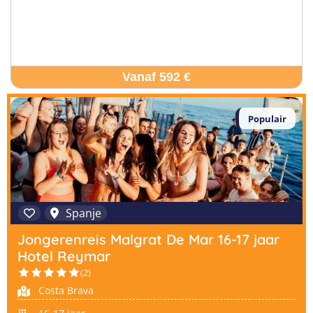
Vanaf 592 €
Populair
Spanje
Jongerenreis Malgrat De Mar 16-17 jaar
Hotel Reymar
(2)
Costa Brava