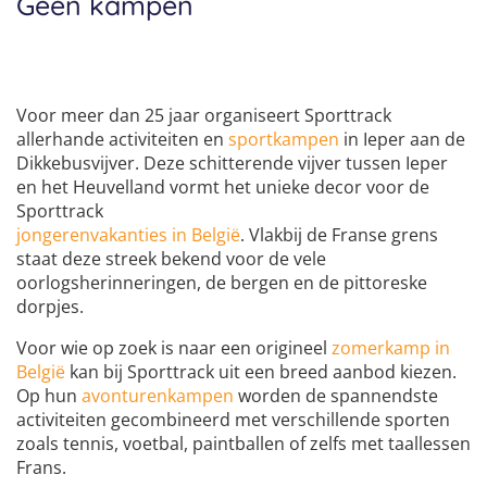
Geen kampen
Taalreizen Frans
Surfkampen Portugal
Boerderijkampen
Malta
Taalreizen Duits
Surfkampen Buitenland
Computerkampen
Duitsland
Taalreizen Italiaans
Surfkampen Sri Lanka
Voor meer dan 25 jaar organiseert Sporttrack
Musicalkampen
Portugal
Golfsurfkampen
allerhande activiteiten en
sportkampen
in Ieper aan de
Natuurkampen
Dikkebusvijver. Deze schitterende vijver tussen Ieper
Oostenrijk
Windsurfkampen
en het Heuvelland vormt het unieke decor voor de
Ponykampen
Italië
Sporttrack
Kitesurfkampen
jongerenvakanties in België
. Vlakbij de Franse grens
Meidenkampen
staat deze streek bekend voor de vele
oorlogsherinneringen, de bergen en de pittoreske
Pretpark Kampen
dorpjes.
Voor wie op zoek is naar een origineel
zomerkamp in
België
kan bij Sporttrack uit een breed aanbod kiezen.
Op hun
avonturenkampen
worden de spannendste
activiteiten gecombineerd met verschillende sporten
zoals tennis, voetbal, paintballen of zelfs met taallessen
Frans.