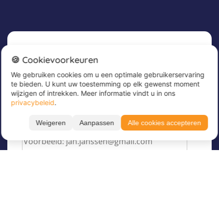
Nieuwsbrief
🍪 Cookievoorkeuren
We gebruiken cookies om u een optimale gebruikerservaring
Meld u nu aan voor onze nieuwsbrief om
te bieden. U kunt uw toestemming op elk gewenst moment
geweldige aanbiedingen te ontvangen en op de
wijzigen of intrekken. Meer informatie vindt u in ons
hoogte te blijven!
privacybeleid
.
Voer hier uw e-mailadres in
*
Weigeren
Aanpassen
Alle cookies accepteren