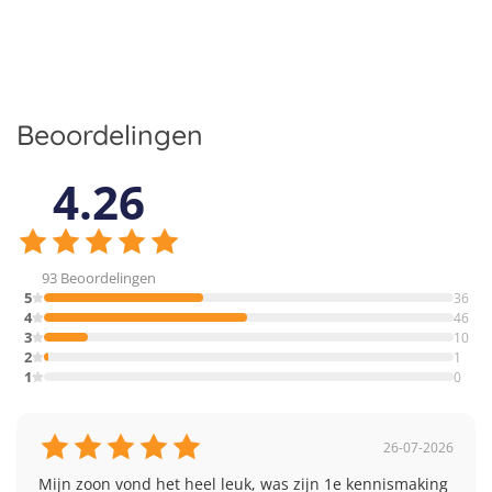
Beoordelingen
4.26
93 Beoordelingen
5
36
4
46
3
10
2
1
1
0
26-07-2026
Mijn zoon vond het heel leuk, was zijn 1e kennismaking 