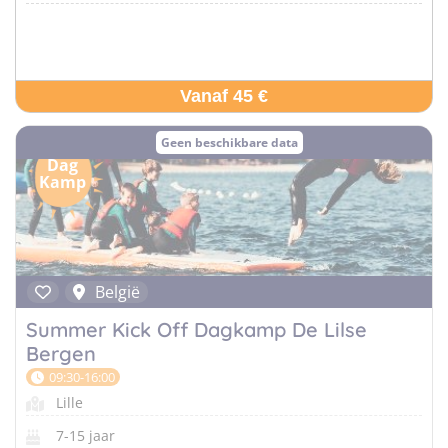
Vanaf 45 €
Geen beschikbare data
Dag
Kamp
België
Summer Kick Off Dagkamp De Lilse
Bergen
09:30-16:00
Lille
7-15 jaar