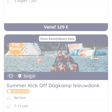
3 dagen | juli
Vanaf 129 €
Geen beschikbare data
Dag
Kamp
België
Summer Kick Off Dagkamp Nieuwdonk
09:30-16:00
Berlare
7-15 jaar