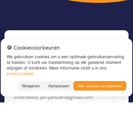
Nieuwsbrief
🍪 Cookievoorkeuren
We gebruiken cookies om u een optimale gebruikerservaring
Meld u nu aan voor onze nieuwsbrief om
te bieden. U kunt uw toestemming op elk gewenst moment
geweldige aanbiedingen te ontvangen en op de
wijzigen of intrekken. Meer informatie vindt u in ons
hoogte te blijven!
privacybeleid
.
Voer hier uw e-mailadres in
*
Weigeren
Aanpassen
Alle cookies accepteren