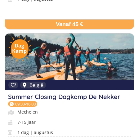
Vanaf 45 €
Dag
Kamp
België
Summer Closing Dagkamp De Nekker
09:30-16:00
Mechelen
7-15 jaar
1 dag | augustus