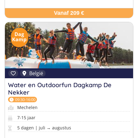
Vanaf 209 €
Dag
Kamp
België
Water en Outdoorfun Dagkamp De
Nekker
09:30-16:00
Mechelen
7-15 jaar
5 dagen | juli → augustus