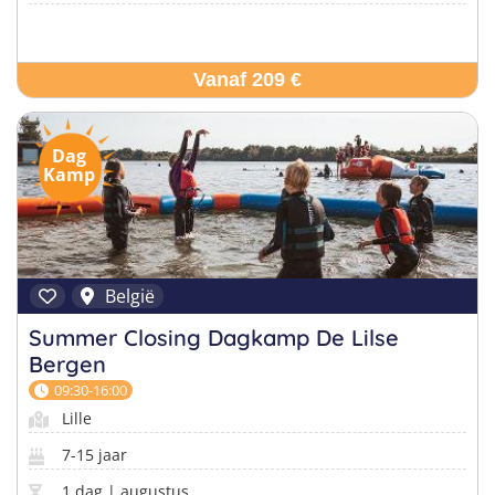
Vanaf 209 €
Dag
Kamp
België
Summer Closing Dagkamp De Lilse
Bergen
09:30-16:00
Lille
7-15 jaar
1 dag | augustus