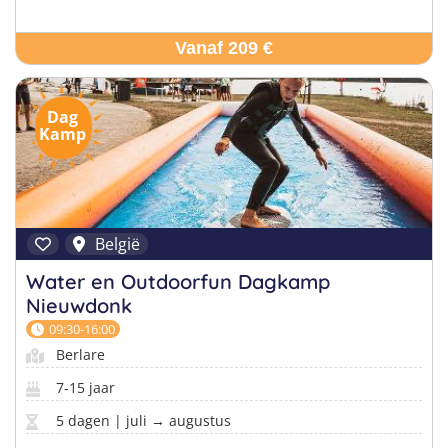
Vanaf 209 €
Dag
Kamp
België
Water en Outdoorfun Dagkamp
Nieuwdonk
09:30-16:00
Berlare
7-15 jaar
5 dagen | juli → augustus