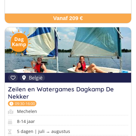
Vanaf 209 €
Dag
Kamp
België
Zeilen en Watergames Dagkamp De
Nekker
09:30-16:00
Mechelen
8-14 jaar
5 dagen | juli → augustus