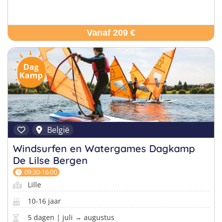
Vanaf 209 €
Dag
Kamp
België
Windsurfen en Watergames Dagkamp
De Lilse Bergen
09:30-16:00
Lille
10-16 jaar
5 dagen | juli → augustus