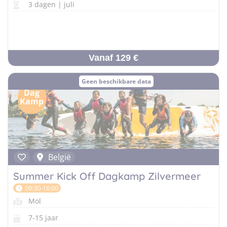
3 dagen | juli
Vanaf 129 €
Geen beschikbare data
Dag
Kamp
België
Summer Kick Off Dagkamp Zilvermeer
09:30-16:00
Mol
7-15 jaar