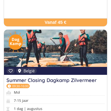
Vanaf 45 €
Dag
Kamp
België
Summer Closing Dagkamp Zilvermeer
09:30-16:00
Mol
7-15 jaar
1 dag | augustus