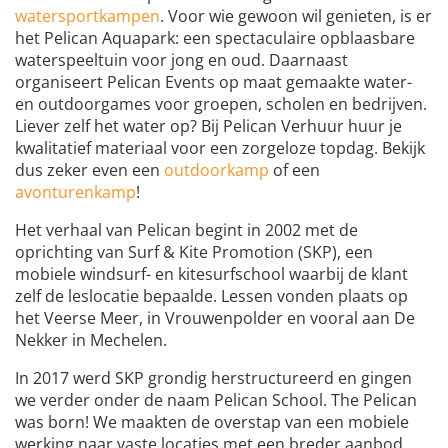
watersportkampen
. Voor wie gewoon wil genieten, is er
het Pelican Aquapark: een spectaculaire opblaasbare
waterspeeltuin voor jong en oud. Daarnaast
organiseert Pelican Events op maat gemaakte water-
en outdoorgames voor groepen, scholen en bedrijven.
Liever zelf het water op? Bij Pelican Verhuur huur je
kwalitatief materiaal voor een zorgeloze topdag. Bekijk
dus zeker even een
outdoorkamp
of een
avonturenkamp
!
Het verhaal van Pelican begint in 2002 met de
oprichting van Surf & Kite Promotion (SKP), een
mobiele windsurf- en kitesurfschool waarbij de klant
zelf de leslocatie bepaalde. Lessen vonden plaats op
het Veerse Meer, in Vrouwenpolder en vooral aan De
Nekker in Mechelen.
In 2017 werd SKP grondig herstructureerd en gingen
we verder onder de naam Pelican School. The Pelican
was born! We maakten de overstap van een mobiele
werking naar vaste locaties met een breder aanbod