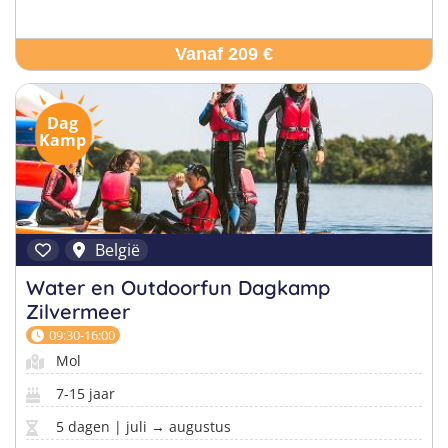
Vanaf 209 €
Dag
Kamp
België
Water en Outdoorfun Dagkamp
Zilvermeer
09:30-16:00
Mol
7-15 jaar
5 dagen | juli → augustus