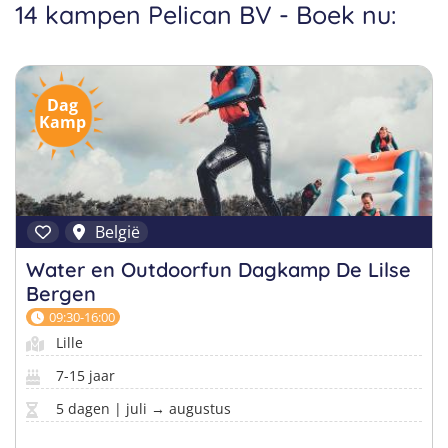
Taalreizen Frans
Surfkampen Portugal
14 kampen Pelican BV - Boek nu:
Boerderijkampen
Malta
Taalreizen Duits
Surfkampen Buitenland
Computerkampen
Duitsland
Taalreizen Italiaans
Surfkampen Sri Lanka
Dag
Musicalkampen
Portugal
Kamp
Golfsurfkampen
Natuurkampen
Oostenrijk
Windsurfkampen
Ponykampen
Italië
Kitesurfkampen
Meidenkampen
België
Pretpark Kampen
Water en Outdoorfun Dagkamp De Lilse
Bergen
09:30-16:00
Lille
7-15 jaar
5 dagen | juli → augustus