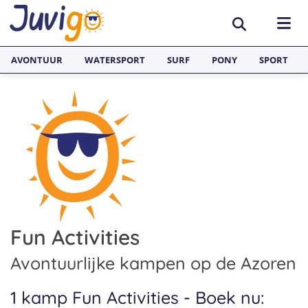
AVONTUUR
WATERSPORT
SURF
PONY
SPORT
ACTIVITEITEN
Avonturenkampen
BESTEMMINGEN
Zeilkampen
Nederland
TAALVAKANTIES
Watersportkampen
België
Taalreizen van Juvigo
SURFKAMPEN
Game Kampen
Spanje
Taalkampen Engels
Fun Activities
Surfkampen Nederland
JONGERENREIZEN
Hockeykampen
Frankrijk
Taalreizen Engels
Surfkampen Spanje
Avontuurlijke kampen op de Azoren
Voetbalkampen
Engeland
Taalreizen Spaans
Surfkampen Frankrijk
1 kamp Fun Activities - Boek nu:
Kanokampen
Zweden