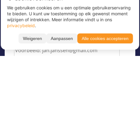
We gebruiken cookies om u een optimale gebruikerservaring
Meld u nu aan voor onze nieuwsbrief om
te bieden. U kunt uw toestemming op elk gewenst moment
geweldige aanbiedingen te ontvangen en op de
wijzigen of intrekken. Meer informatie vindt u in ons
hoogte te blijven!
privacybeleid
.
Voer hier uw e-mailadres in
*
Weigeren
Aanpassen
Alle cookies accepteren
Over Juvigo
Over ons
Vakantiekampen
Juvigo Magazine