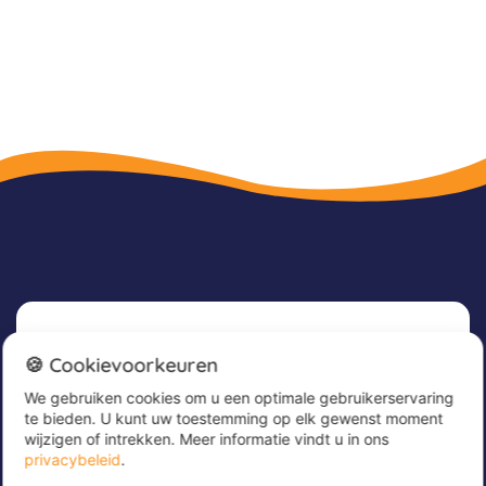
Nieuwsbrief
🍪 Cookievoorkeuren
We gebruiken cookies om u een optimale gebruikerservaring
Meld u nu aan voor onze nieuwsbrief om
te bieden. U kunt uw toestemming op elk gewenst moment
geweldige aanbiedingen te ontvangen en op de
wijzigen of intrekken. Meer informatie vindt u in ons
hoogte te blijven!
privacybeleid
.