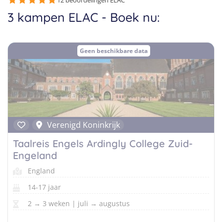
Taalreizen Frans
12 beoordelingen ELAC
Surfkampen Portugal
3 kampen ELAC - Boek nu:
Boerderijkampen
Malta
Taalreizen Duits
Surfkampen Buitenland
Computerkampen
Duitsland
Taalreizen Italiaans
Surfkampen Sri Lanka
Geen beschikbare data
Musicalkampen
Portugal
Golfsurfkampen
Natuurkampen
Oostenrijk
Windsurfkampen
Ponykampen
Italië
Kitesurfkampen
Meidenkampen
Verenigd Koninkrijk
Pretpark Kampen
Taalreis Engels Ardingly College Zuid-
Engeland
England
14-17 jaar
2 → 3 weken | juli → augustus