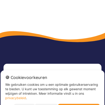
Nieuwsbrief
🍪 Cookievoorkeuren
We gebruiken cookies om u een optimale gebruikerservaring
Meld u nu aan voor onze nieuwsbrief om
te bieden. U kunt uw toestemming op elk gewenst moment
geweldige aanbiedingen te ontvangen en op de
wijzigen of intrekken. Meer informatie vindt u in ons
hoogte te blijven!
privacybeleid
.