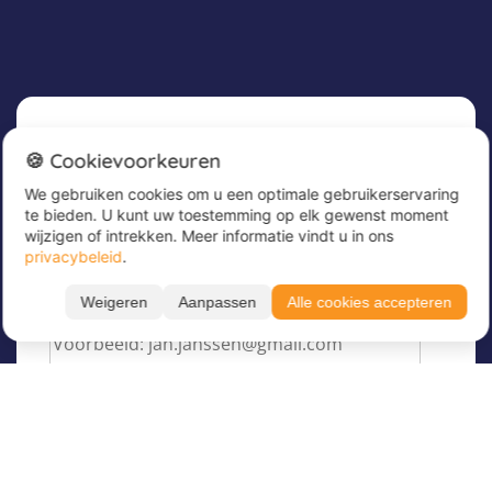
Nieuwsbrief
🍪 Cookievoorkeuren
We gebruiken cookies om u een optimale gebruikerservaring
Meld u nu aan voor onze nieuwsbrief om
te bieden. U kunt uw toestemming op elk gewenst moment
geweldige aanbiedingen te ontvangen en op de
wijzigen of intrekken. Meer informatie vindt u in ons
hoogte te blijven!
privacybeleid
.
Voer hier uw e-mailadres in
*
Weigeren
Aanpassen
Alle cookies accepteren