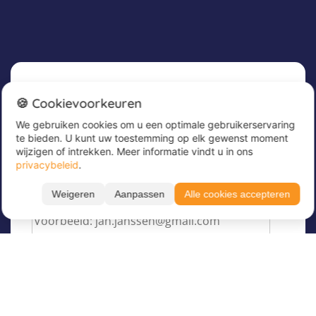
Nieuwsbrief
🍪 Cookievoorkeuren
We gebruiken cookies om u een optimale gebruikerservaring
Meld u nu aan voor onze nieuwsbrief om
te bieden. U kunt uw toestemming op elk gewenst moment
geweldige aanbiedingen te ontvangen en op de
wijzigen of intrekken. Meer informatie vindt u in ons
hoogte te blijven!
privacybeleid
.
Voer hier uw e-mailadres in
*
Weigeren
Aanpassen
Alle cookies accepteren