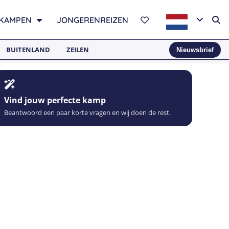
KAMPEN
JONGERENREIZEN
BUITENLAND
ZEILEN
Nieuwsbrief
Vind jouw perfecte kamp
Beantwoord een paar korte vragen en wij doen de rest.