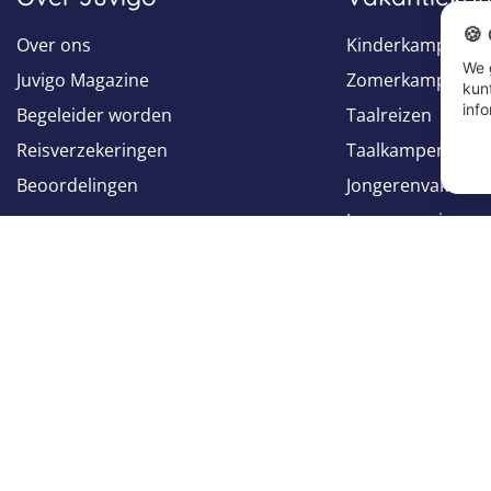
🍪
Over ons
Kinderkampen
We 
Juvigo Magazine
Zomerkampen
kun
info
Begeleider worden
Taalreizen
Reisverzekeringen
Taalkampen
Beoordelingen
Jongerenvakantie
Jongerenreizen
Groepsreizen
Volg ons op
Volg ons op
Facebook
Instagram