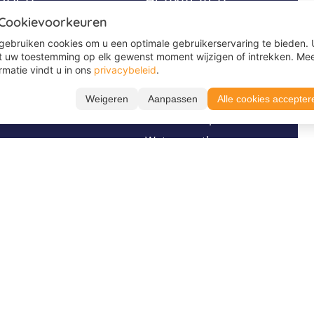
 Cookievoorkeuren
Avonturenkampen
gebruiken cookies om u een optimale gebruikerservaring te bieden. 
Game kampen
t uw toestemming op elk gewenst moment wijzigen of intrekken. Me
rmatie vindt u in ons
privacybeleid
.
Ponykampen
Surfkampen
Weigeren
Aanpassen
Alle cookies accepter
s
Survivalkampen
Watersportkampen
Zeilkampen
Stel je vraag via
Volg ons op
WhatsApp
TikTok