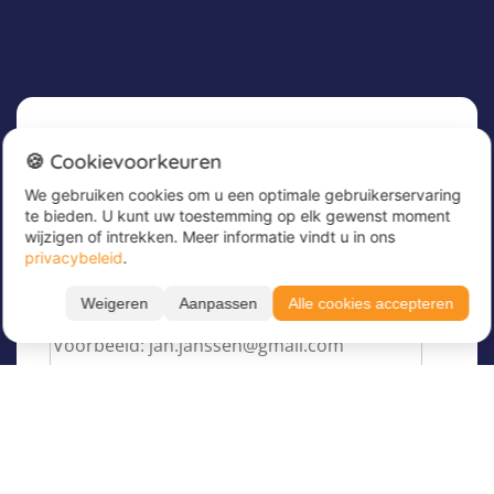
Nieuwsbrief
🍪 Cookievoorkeuren
We gebruiken cookies om u een optimale gebruikerservaring
Meld u nu aan voor onze nieuwsbrief om
te bieden. U kunt uw toestemming op elk gewenst moment
geweldige aanbiedingen te ontvangen en op de
wijzigen of intrekken. Meer informatie vindt u in ons
hoogte te blijven!
privacybeleid
.
Voer hier uw e-mailadres in
*
Weigeren
Aanpassen
Alle cookies accepteren