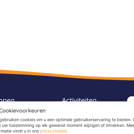
mpen
Activiteiten
 Cookievoorkeuren
Avonturenkampen
gebruiken cookies om u een optimale gebruikerservaring te bieden. 
Game kampen
t uw toestemming op elk gewenst moment wijzigen of intrekken. Me
rmatie vindt u in ons
privacybeleid
.
Ponykampen