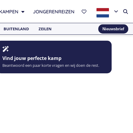
KAMPEN
JONGERENREIZEN
BUITENLAND
ZEILEN
Nieuwsbrief
Vind jouw perfecte kamp
Beantwoord een paar korte vragen en wij doen de rest.