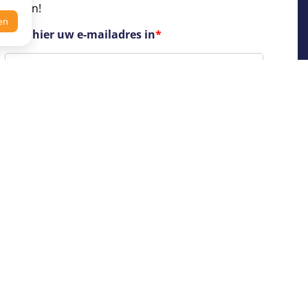
blijven!
en
Voer hier uw e-mailadres in
*
sum
Contact