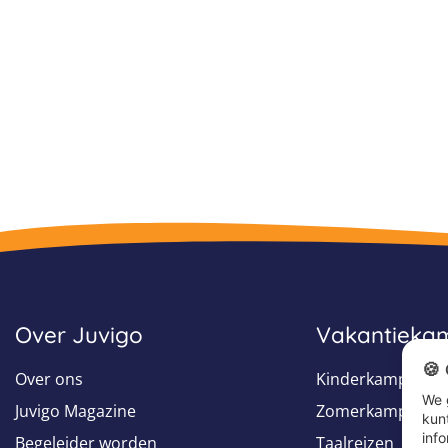
Over Juvigo
Vakantieka
🍪
Over ons
Kinderkampen
We 
Juvigo Magazine
Zomerkampen
kun
info
Begeleider worden
Taalreizen