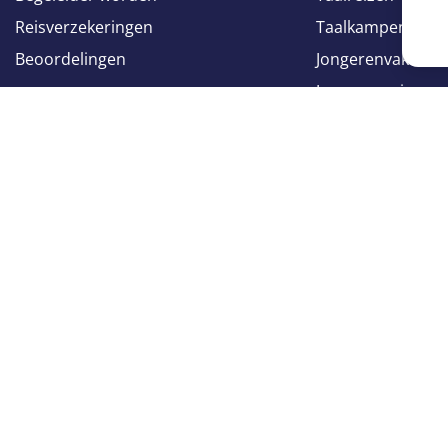
Reisverzekeringen
Taalkampen
Beoordelingen
Jongerenvakantie
Jongerenreizen
Groepsreizen
Volg ons op
Volg ons op
Facebook
Instagram
Cookie-instelli