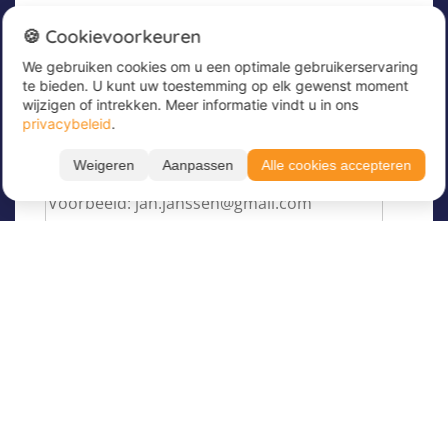
Nieuwsbrief
🍪 Cookievoorkeuren
We gebruiken cookies om u een optimale gebruikerservaring
Meld u nu aan voor onze nieuwsbrief om
te bieden. U kunt uw toestemming op elk gewenst moment
geweldige aanbiedingen te ontvangen en op de
wijzigen of intrekken. Meer informatie vindt u in ons
hoogte te blijven!
privacybeleid
.
Voer hier uw e-mailadres in
*
Weigeren
Aanpassen
Alle cookies accepteren
Over Juvigo
Over ons
Vakantiekampen