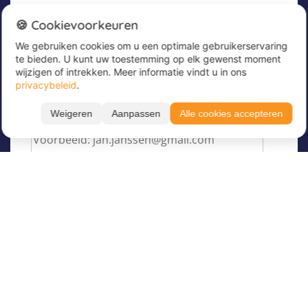
Nieuwsbrief
🍪 Cookievoorkeuren
We gebruiken cookies om u een optimale gebruikerservaring
Meld u nu aan voor onze nieuwsbrief om
te bieden. U kunt uw toestemming op elk gewenst moment
geweldige aanbiedingen te ontvangen en op de
wijzigen of intrekken. Meer informatie vindt u in ons
hoogte te blijven!
privacybeleid
.
Voer hier uw e-mailadres in
*
Weigeren
Aanpassen
Alle cookies accepteren
Over Juvigo
Over ons
Vakantiekampen