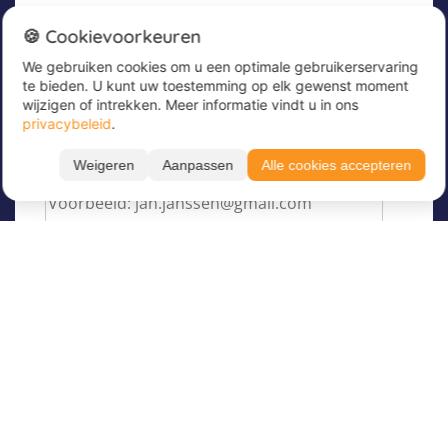
Nieuwsbrief
🍪 Cookievoorkeuren
We gebruiken cookies om u een optimale gebruikerservaring
Meld u nu aan voor onze nieuwsbrief om
te bieden. U kunt uw toestemming op elk gewenst moment
geweldige aanbiedingen te ontvangen en op de
wijzigen of intrekken. Meer informatie vindt u in ons
hoogte te blijven!
privacybeleid
.
Voer hier uw e-mailadres in
*
Weigeren
Aanpassen
Alle cookies accepteren
Over Juvigo
Over ons
Vakantiekampen