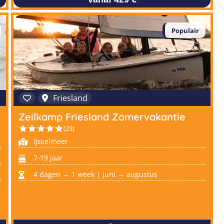
Populair
Friesland
Zeilkamp Friesland Zomervakantie
(23)
IJsselmeer
7-19 jaar
4 dagen → 1 week | juni → augustus