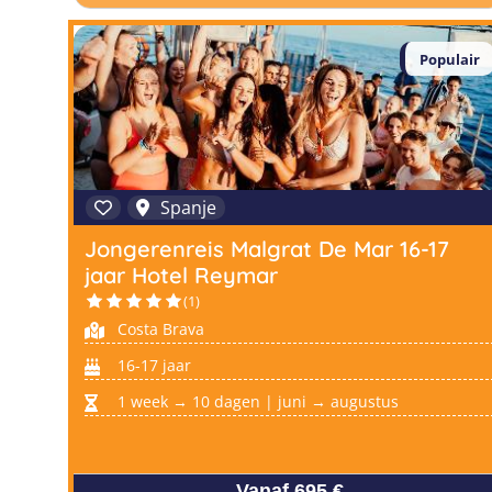
Populair
Spanje
Jongerenreis Malgrat De Mar 16-17
jaar Hotel Reymar
(1)
Costa Brava
16-17 jaar
1 week → 10 dagen | juni → augustus
Vanaf 695 €