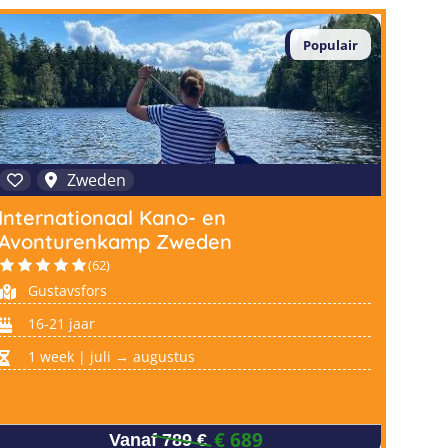
Populair
Zweden
Internationaal Kano- en
Avonturenkamp Zweden
(62)
Gustavsfors
16-21 jaar
1 week | juli → augustus
€ 689
Vanaf 789 €