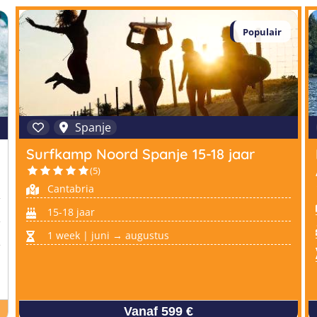
Populair
Spanje
Surfkamp Noord Spanje 15-18 jaar
(5)
Cantabria
15-18 jaar
1 week | juni → augustus
Vanaf 599 €