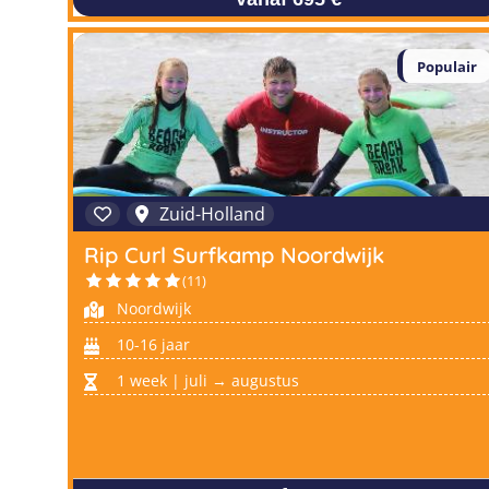
Populair
Zuid-Holland
Rip Curl Surfkamp Noordwijk
(11)
Noordwijk
10-16 jaar
1 week | juli → augustus