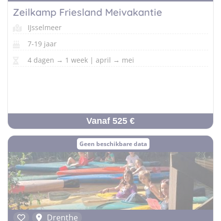
Zeilkamp Friesland Meivakantie
IJsselmeer
7-19 jaar
4 dagen → 1 week | april → mei
Vanaf 525 €
Geen beschikbare data
Drenthe