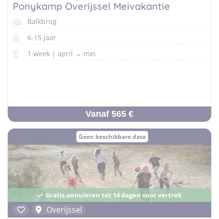
Pretpark Kampen
Italië
Ponykamp Overijssel Meivakantie
Golfsurfkampen
Balkbrug
Windsurfkampen
6-15 jaar
Kitesurfkampen
1 week | april → mei
Vind jouw perfecte kamp
Beantwoord een paar korte vragen en wij doen de rest.
Vanaf 565 €
Geen beschikbare data
Gratis annuleren tot 14 dagen voor vertrek
Overijssel