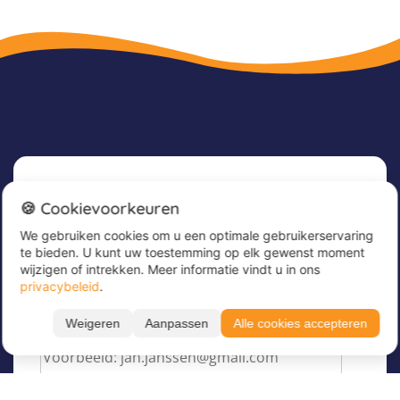
Nieuwsbrief
🍪 Cookievoorkeuren
We gebruiken cookies om u een optimale gebruikerservaring
Meld u nu aan voor onze nieuwsbrief om
te bieden. U kunt uw toestemming op elk gewenst moment
geweldige aanbiedingen te ontvangen en op de
wijzigen of intrekken. Meer informatie vindt u in ons
hoogte te blijven!
privacybeleid
.
Voer hier uw e-mailadres in
*
Weigeren
Aanpassen
Alle cookies accepteren