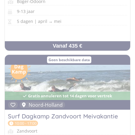
Boger-Odoorn
9-13 jaar
5 dagen | april → mei
Vanaf 435 €
Geen beschikbare data
Dag
Kamp
Gratis annuleren tot 14 dagen voor vertrek
Noord-Holland
Surf Dagkamp Zandvoort Meivakantie
10:00 - 17:00
Zandvoort