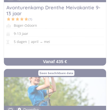
Avonturenkamp Drenthe Meivakantie 9-
13 jaar
(1)
Boger-Odoorn
9-13 jaar
5 dagen | april → mei
Vanaf 435 €
Geen beschikbare data
Drenthe