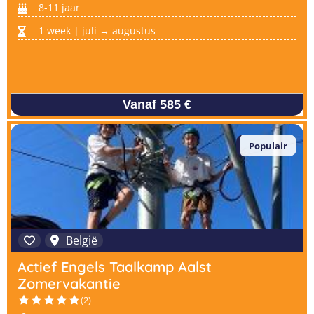
8-11 jaar
1 week | juli → augustus
Vanaf 585 €
Populair
België
Actief Engels Taalkamp Aalst
Zomervakantie
(2)