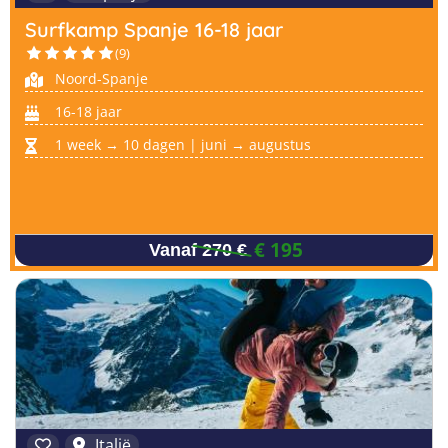
Surfkamp Spanje 16-18 jaar
(9)
Noord-Spanje
16-18 jaar
1 week → 10 dagen | juni → augustus
€ 195
Vanaf 270 €
Italië