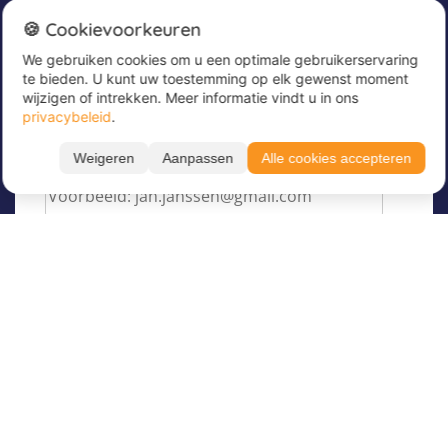
Nieuwsbrief
🍪 Cookievoorkeuren
We gebruiken cookies om u een optimale gebruikerservaring
Meld u nu aan voor onze nieuwsbrief om
te bieden. U kunt uw toestemming op elk gewenst moment
geweldige aanbiedingen te ontvangen en op de
wijzigen of intrekken. Meer informatie vindt u in ons
hoogte te blijven!
privacybeleid
.
Voer hier uw e-mailadres in
*
Weigeren
Aanpassen
Alle cookies accepteren
Filteren
Toon resultaten
Taal
Over Juvigo
Maand
Over ons
Vakantiekampen