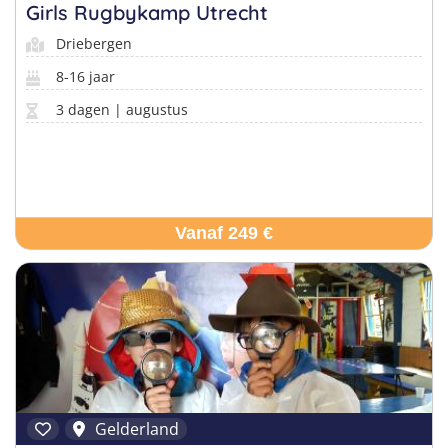
Pretpark Kampen
Italië
Girls Rugbykamp Utrecht
Golfsurfkampen
Driebergen
Windsurfkampen
8-16 jaar
Kitesurfkampen
3 dagen | augustus
Vind jouw perfecte kamp
Beantwoord een paar korte vragen en wij doen de rest.
Vanaf 249 €
Gelderland