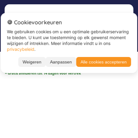
Nieuwsbrief
🍪 Cookievoorkeuren
We gebruiken cookies om u een optimale gebruikerservaring
Meld u nu aan voor onze nieuwsbrief om
te bieden. U kunt uw toestemming op elk gewenst moment
geweldige aanbiedingen te ontvangen en op de
wijzigen of intrekken. Meer informatie vindt u in ons
hoogte te blijven!
Alle periodes ➔
privacybeleid
.
24.08. – 26.08.26
Voer hier uw e-mailadres in
*
Weigeren
Aanpassen
Alle cookies accepteren
€ 249
BOEK NU
2 nachten
Gratis annuleren tot 14 dagen voor vertrek
Over Juvigo