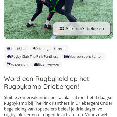
Pretpark Kampen
Italië
Golfsurfkampen
Windsurfkampen
Kitesurfkampen
Alle foto's bekijken
Vind jouw perfecte kamp
Beantwoord een paar korte vragen en wij doen de rest.
11 - 16 jaar
Driebergen, Utrecht
Rugby Club The Pink Panthers
Meerpersoons tenten
Volpension
Eigen vervoer
Word een Rugbyheld op het
Rugbykamp Driebergen!
Sluit je zomervakantie spectaculair af met het 3-daagse
Rugbykamp bij The Pink Panthers in Driebergen! Onder
begeleiding van topspelers beleef je drie dagen vol
rugby, plezier en uitdagende activiteiten. Voor zowel