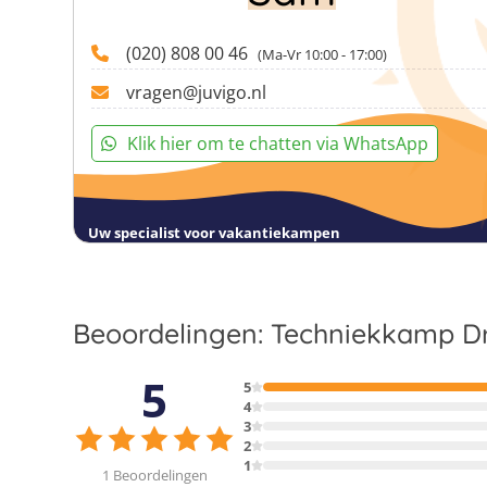
Click map to enable scroll zoom
(020) 808 00 46
(Ma-Vr 10:00 - 17:00)
vragen@juvigo.nl
Klik hier om te chatten via WhatsApp
Uw specialist voor vakantiekampen
Beoordelingen: Techniekkamp Dr
5
5
4
3
2
1
1 Beoordelingen