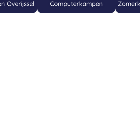
 Overijssel
Computerkampen
Zomerk