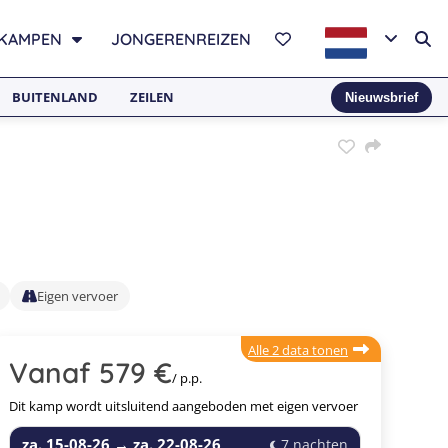
KAMPEN
JONGERENREIZEN
BUITENLAND
ZEILEN
Nieuwsbrief
Eigen vervoer
Alle 2 data tonen
Vanaf 579 €
/ p.p.
Dit kamp wordt uitsluitend aangeboden met eigen vervoer
za. 15-08-26
→
za. 22-08-26
7 nachten