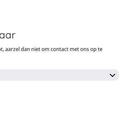
jaar
bt, aarzel dan niet om contact met ons op te
ctiviteiten en het gebruik van hun telefoon is
oon tijdens de activiteiten werkt erg storend.
orden tot noodgevallen. Als ouder is het contact