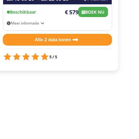
€ 579
Beschikbaar
BOEK NU
Meer informatie
Eigen vervoer
Alle 2 data tonen
5 / 5