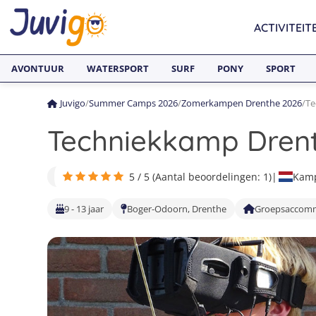
ACTIVITEIT
AVONTUUR
WATERSPORT
SURF
PONY
SPORT
Juvigo
/
Summer Camps 2026
/
Zomerkampen Drenthe 2026
/
Te
Techniekkamp Drent
5 / 5 (Aantal beoordelingen: 1)
|
Kamp
9 - 13 jaar
Boger-Odoorn, Drenthe
Groepsaccomm