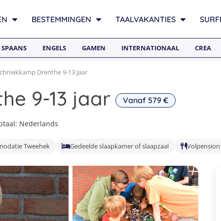
EN
BESTEMMINGEN
TAALVAKANTIES
SURF
SPAANS
ENGELS
GAMEN
INTERNATIONAAL
CREA
chniekkamp Drenthe 9-13 jaar
he 9-13 jaar
Vanaf 579 €
taal: Nederlands
odatie Tweehek
Gedeelde slaapkamer of slaapzaal
Volpension