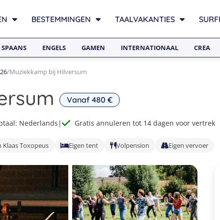
EN
BESTEMMINGEN
TAALVAKANTIES
SURF
SPAANS
ENGELS
GAMEN
INTERNATIONAAL
CREA
26
/
Muziekkamp bij Hilversum
versum
Vanaf 480 €
taal: Nederlands
|
Gratis annuleren tot 14 dagen voor vertrek
n Klaas Toxopeus
Eigen tent
Volpension
Eigen vervoer