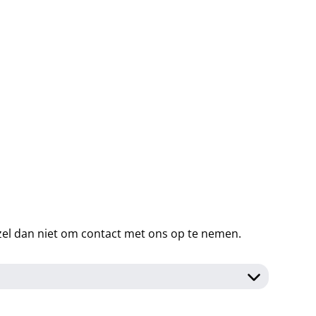
rzel dan niet om contact met ons op te nemen.
 nemen naar het kamp, zodat je je volledig kunt