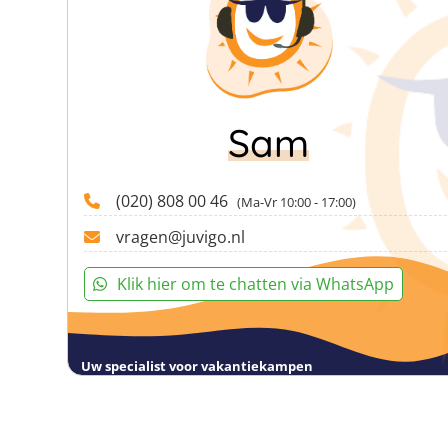
Avondprogramma
Na een intensieve dag vol muziek en theater ma
activiteiten, waarbij je de andere deelnemers n
potje volleyballen, zwemmen, van de kabelbaan 
vrienden. Zo kun je helemaal uitgerust aan de 
Sam
Deze reis wordt georganiseerd in samenwerking met Stichting Vuurv
(020) 808 00 46
(Ma-Vr 10:00 - 17:00)
vragen@juvigo.nl
Klik hier om te chatten via WhatsApp
Uw specialist voor vakantiekampen