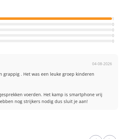
1
0
0
0
0
04-08-2026
n grappig . Het was een leuke groep kinderen 
gesprekken voerden. Het kamp is smartphone vrij 
bben nog strijkers nodig dus sluit je aan!