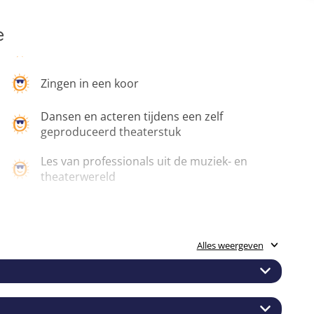
e
Zingen in een koor
Dansen en acteren tijdens een zelf
geproduceerd theaterstuk
Les van professionals uit de muziek- en
theaterwereld
Leuk avondprogramma
Verschillende genres en stijlen proberen
Alles weergeven
 muziek te maken heeft voorbij komen. Verschillende