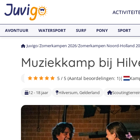
ACTIVITEIT
AVONTUUR
WATERSPORT
SURF
PONY
SPORT
Juvigo
/
Zomerkampen 2026
/
Zomerkampen Noord-Holland 20
Muziekkamp bij Hil
5 / 5 (Aantal beoordelingen: 1)
|
Kamp
12 - 18 jaar
Hilversum, Gelderland
Scoutingterrei