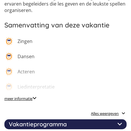
ervaren begeleiders die les geven en de leukste spellen
organiseren.
Samenvatting van deze vakantie
Zingen
Dansen
Acteren
Liedinterpretatie
meer informatie
Ensemblezang
Alles weergeven
Professionele en ervaren docenten uit de
musicalwereld
Vakantieprogramma