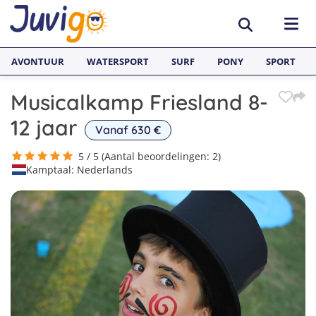
AVONTUUR
WATERSPORT
SURF
PONY
SPORT
Musicalkamp Friesland 8-
ACTIVITEITEN
12 jaar
Vanaf 630 €
Avonturenkampen
BESTEMMINGEN
5 / 5 (Aantal beoordelingen: 2)
Kamptaal: Nederlands
Zeilkampen
Nederland
TAALVAKANTIES
Watersportkampen
België
Taalreizen van Juvigo
SURFKAMPEN
Game Kampen
Spanje
Taalkampen Engels
Surfkampen Nederland
JONGERENREIZEN
Hockeykampen
Frankrijk
Taalreizen Engels
Surfkampen Spanje
Voetbalkampen
Engeland
Taalreizen Spaans
Surfkampen Frankrijk
Kanokampen
Zweden