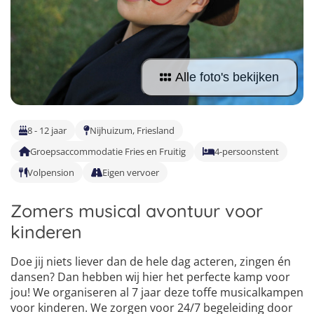
Taalreizen Frans
Surfkampen Portugal
Boerderijkampen
Malta
Taalreizen Duits
Surfkampen Buitenland
Computerkampen
Duitsland
Taalreizen Italiaans
Surfkampen Sri Lanka
Musicalkampen
Alle foto's bekijken
Portugal
Golfsurfkampen
Natuurkampen
Oostenrijk
Windsurfkampen
Ponykampen
8 - 12 jaar
Nijhuizum, Friesland
Italië
Kitesurfkampen
Groepsaccommodatie Fries en Fruitig
4-persoonstent
Meidenkampen
Volpension
Eigen vervoer
Pretpark Kampen
Zomers musical avontuur voor
kinderen
Doe jij niets liever dan de hele dag acteren, zingen én
dansen? Dan hebben wij hier het perfecte kamp voor
jou! We organiseren al 7 jaar deze toffe musicalkampen
voor kinderen. We zorgen voor 24/7 begeleiding door