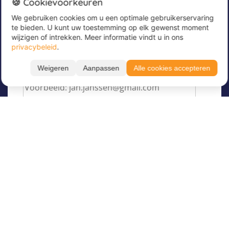
🍪 Cookievoorkeuren
We gebruiken cookies om u een optimale gebruikerservaring
Meld u nu aan voor onze nieuwsbrief om
te bieden. U kunt uw toestemming op elk gewenst moment
geweldige aanbiedingen te ontvangen en op de
wijzigen of intrekken. Meer informatie vindt u in ons
hoogte te blijven!
privacybeleid
.
Voer hier uw e-mailadres in
*
Weigeren
Aanpassen
Alle cookies accepteren
Over Juvigo
Over ons
Vakantiekampen
Juvigo Magazine