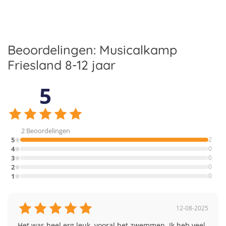
Beoordelingen: Musicalkamp
Friesland 8-12 jaar
5
2 Beoordelingen
5
2
4
0
3
0
2
0
1
0
12-08-2025
Het was heel erg leuk, vooral het zwemmen. Ik heb veel 