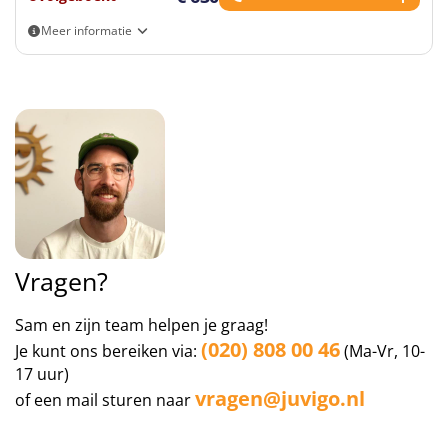
zoals een gastcollege of een avondactiviteit. Enkele
voorbeelden van de avondactiviteiten zijn:
Meer informatie
Kampvuur: gaat elke avond door bij goed weer
Eigen vervoer
Feestavond: dansen op muziek en genieten
Theatervoorstelling: docenten en voormalige
deelnemers komen theater spelen
Spooktocht: een griezelige tocht in het donker
Deze reis wordt georganiseerd in samenwerking met Stage Center.
Vragen?
Sam en zijn team helpen je graag!
(020) 808 00 46
Je kunt ons bereiken via:
(Ma-Vr, 10-
17 uur)
vragen@juvigo.nl
of een mail sturen naar