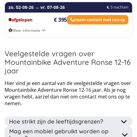
−
onvoorziene omstandigheden. Een reisverzekering
Eigen vervoer
ongekende hoogtes te stuwen? Sluit je bij ons aan!
zo. 02-08-26
→
vr. 07-08-26
5 nachten
geeft je de zekerheid dat je goed gedekt bent tijdens
het vakantiekamp en onbezorgd kunt genieten van je
Deze reis wordt georganiseerd in samenwerking met Thrillz vzw.
€ 395
afgelopen
neem contact met ons op
tijd daar.
Meer informatie
Je kunt meer gedetailleerde informatie vinden over de
verschillende verzekeringen die je bij ons kunt
Eigen vervoer
afsluiten
hier
.
Veelgestelde vragen over
We werken al jaren samen met onze
Mountainbike Adventure Ronse 12-16
verzekeringspartner HanseMerkur, een
jaar
gerenommeerde verzekeringsmaatschappij die
oplossingen op maat biedt voor reizigers. Met een
Hier vind je een aantal van de veelgestelde vragen over
uitstekende klantenservice en snelle
Mountainbike Adventure Ronse 12-16 jaar. Als je nog
schadeafhandeling hebben we de afgelopen jaren
vragen hebt, aarzel dan niet om contact met ons op te
veel klanten veilig op reis kunnen helpen.
Leaflet
|
Map data ©
OpenStreetMap
contributors
nemen.
Internationale zorgverzekering
Hoe strikt zijn de leeftijdsgrenzen?
Click map to enable scroll zoom
Belangrijk:
Deze reis gaat naar het buitenland. Wij
Mag een mobiel gebruikt worden op
raden je onze 5-sterren premium verzekering aan om
Ben je net te jong of net te oud voor dit kamp? Neem