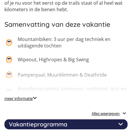
of je nu voor het eerst op de trails staat of al heel wat
kilometers in de benen hebt.
Samenvatting van deze vakantie
Mountainbiken: 3 uur per dag techniek en
uitdagende tochten
Wipeout, Highropes & Big Swing
Pamperpaal, Muurklimmen & Deathride
Avondprogramma: kampvuur, nachtspel, quiz en
een crazy party
meer informatie
6 Dagen en 5 nachten
Alles weergeven
Vakantieprogramma
Glamping tenten