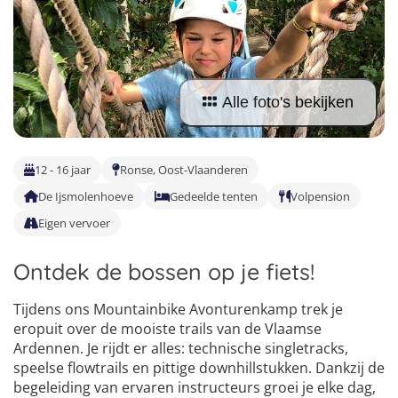
Taalreizen Frans
Surfkampen Portugal
Boerderijkampen
Malta
Taalreizen Duits
Surfkampen Buitenland
Computerkampen
Duitsland
Taalreizen Italiaans
Surfkampen Sri Lanka
Musicalkampen
Portugal
Alle foto's bekijken
Golfsurfkampen
Natuurkampen
Oostenrijk
Windsurfkampen
Ponykampen
Italië
12 - 16 jaar
Ronse, Oost-Vlaanderen
Kitesurfkampen
De Ijsmolenhoeve
Gedeelde tenten
Volpension
Meidenkampen
Eigen vervoer
Pretpark Kampen
Ontdek de bossen op je fiets!
Tijdens ons Mountainbike Avonturenkamp trek je
eropuit over de mooiste trails van de Vlaamse
Ardennen. Je rijdt er alles: technische singletracks,
speelse flowtrails en pittige downhillstukken. Dankzij de
begeleiding van ervaren instructeurs groei je elke dag,