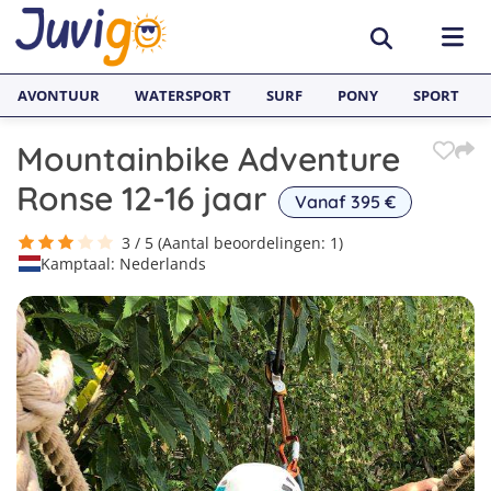
AVONTUUR
WATERSPORT
SURF
PONY
SPORT
Mountainbike Adventure
ACTIVITEITEN
Ronse 12-16 jaar
Vanaf 395 €
Avonturenkampen
BESTEMMINGEN
3 / 5 (Aantal beoordelingen: 1)
Kamptaal: Nederlands
Zeilkampen
Nederland
TAALVAKANTIES
Watersportkampen
België
Taalreizen van Juvigo
SURFKAMPEN
Game Kampen
Spanje
Taalkampen Engels
Surfkampen Nederland
JONGERENREIZEN
Hockeykampen
Frankrijk
Taalreizen Engels
Surfkampen Spanje
Voetbalkampen
Engeland
Taalreizen Spaans
Surfkampen Frankrijk
Kanokampen
Zweden