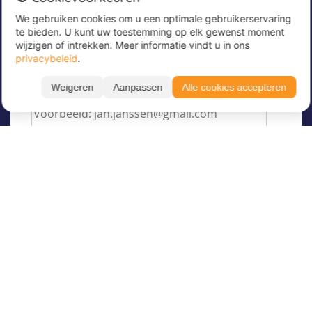
We gebruiken cookies om u een optimale gebruikerservaring
Meld u nu aan voor onze nieuwsbrief om
te bieden. U kunt uw toestemming op elk gewenst moment
geweldige aanbiedingen te ontvangen en op de
wijzigen of intrekken. Meer informatie vindt u in ons
hoogte te blijven!
privacybeleid
.
Voer hier uw e-mailadres in
*
Weigeren
Aanpassen
Alle cookies accepteren
Over Juvigo
Over ons
Vakantiekampen
Juvigo Magazine