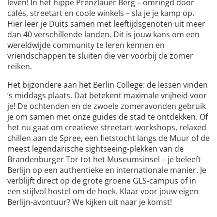
leven! In het hippe Prenzlauer Berg – omringd door
6
cafés, streetart en coole winkels – sla je je kamp op.
Hier leer je Duits samen met leeftijdsgenoten uit meer
dan 40 verschillende landen. Dit is jouw kans om een
wereldwijde community te leren kennen en
vriendschappen te sluiten die ver voorbij de zomer
reiken.
Het bijzondere aan het Berlin College: de lessen vinden
’s middags plaats. Dat betekent maximale vrijheid voor
je! De ochtenden en de zwoele zomeravonden gebruik
je om samen met onze guides de stad te ontdekken. Of
het nu gaat om creatieve streetart-workshops, relaxed
chillen aan de Spree, een fietstocht langs de Muur of de
meest legendarische sightseeing-plekken van de
Brandenburger Tor tot het Museumsinsel – je beleeft
Berlijn op een authentieke en internationale manier. Je
verblijft direct op de grote groene GLS-campus of in
een stijlvol hostel om de hoek. Klaar voor jouw eigen
Berlijn-avontuur? We kijken uit naar je komst!