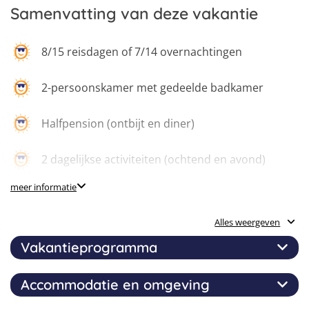
7
Samenvatting van deze vakantie
8
9
8/15 reisdagen of 7/14 overnachtingen
2-persoonskamer met gedeelde badkamer
Halfpension (ontbijt en diner)
2 dagelijkse activiteiten (ochtend en avond)
meer informatie
1 dagexcursie per week
Alles weergeven
Avondprogramma
Vakantieprogramma
24 uur per dag bereikbare begeleiding
Accommodatie en omgeving
Dit internationale taalkamp biedt je de mogelijkheid
Juvigo-noodnummer op de aankomst- en
om je Duits te verbeteren, Berlijn met al zijn ruwe