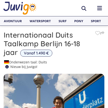
AVONTUUR
WATERSPORT
SURF
PONY
SPORT
Internationaal Duits
ACTIVITEITEN
Taalkamp Berlijn 16-18
Avonturenkampen
BESTEMMINGEN
jaar
Vanaf 1.490 €
Zeilkampen
Nederland
TAALVAKANTIES
Onderwezen taal: Duits
Nieuw bij Juvigo!
Watersportkampen
België
Taalreizen van Juvigo
SURFKAMPEN
Game Kampen
Spanje
Taalkampen Engels
Surfkampen Nederland
JONGERENREIZEN
Hockeykampen
Frankrijk
Taalreizen Engels
Surfkampen Spanje
1
Voetbalkampen
Engeland
2
Taalreizen Spaans
Surfkampen Frankrijk
3
Kanokampen
Zweden