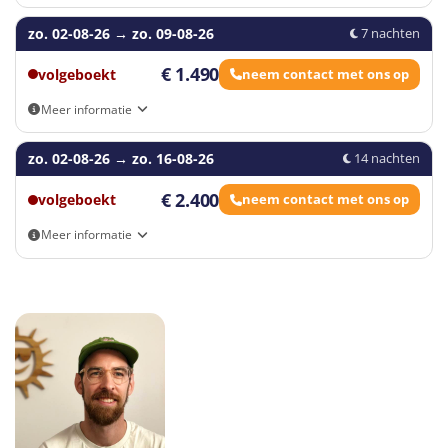
Je kunt dagelijks de meest recente vluchten vinden in het
zo. 02-08-26
boekingsformulier
→
zo. 09-08-26
7 nachten
€ 1.490
volgeboekt
neem contact met ons op
Meer informatie
Je kunt dagelijks de meest recente vluchten vinden in het
zo. 02-08-26
boekingsformulier
→
zo. 16-08-26
14 nachten
€ 2.400
volgeboekt
neem contact met ons op
Meer informatie
Je kunt dagelijks de meest recente vluchten vinden in het
boekingsformulier