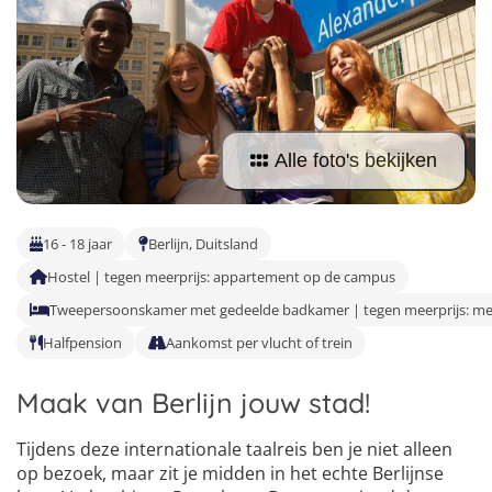
Taalreizen Frans
Surfkampen Portugal
Boerderijkampen
Malta
Taalreizen Duits
Surfkampen Buitenland
Computerkampen
Duitsland
Taalreizen Italiaans
Surfkampen Sri Lanka
Musicalkampen
Portugal
Golfsurfkampen
Alle foto's bekijken
Natuurkampen
Oostenrijk
Windsurfkampen
Ponykampen
Italië
Kitesurfkampen
16 - 18 jaar
Berlijn, Duitsland
Meidenkampen
Hostel | tegen meerprijs: appartement op de campus
Pretpark Kampen
Tweepersoonskamer met gedeelde badkamer | tegen meerprijs: 
Halfpension
Aankomst per vlucht of trein
Maak van Berlijn jouw stad!
Tijdens deze internationale taalreis ben je niet alleen
4
op bezoek, maar zit je midden in het echte Berlijnse
5