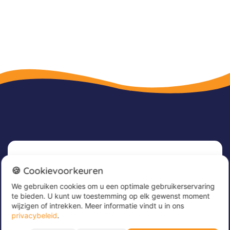
Nieuwsbrief
🍪 Cookievoorkeuren
We gebruiken cookies om u een optimale gebruikerservaring
Meld u nu aan voor onze nieuwsbrief om
te bieden. U kunt uw toestemming op elk gewenst moment
geweldige aanbiedingen te ontvangen en op de
wijzigen of intrekken. Meer informatie vindt u in ons
hoogte te blijven!
privacybeleid
.
Alle periodes ➔