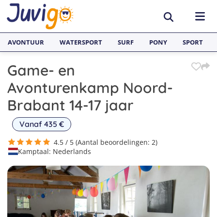
AVONTUUR
WATERSPORT
SURF
PONY
SPORT
Game- en
ACTIVITEITEN
Avonturenkamp Noord-
Avonturenkampen
BESTEMMINGEN
Brabant 14-17 jaar
Zeilkampen
Nederland
TAALVAKANTIES
Vanaf 435 €
Watersportkampen
België
Taalreizen van Juvigo
4.5 / 5 (Aantal beoordelingen: 2)
SURFKAMPEN
Kamptaal: Nederlands
Game Kampen
Spanje
Taalkampen Engels
Surfkampen Nederland
JONGERENREIZEN
Hockeykampen
Frankrijk
Taalreizen Engels
Surfkampen Spanje
Voetbalkampen
Engeland
Taalreizen Spaans
Surfkampen Frankrijk
Kanokampen
Zweden