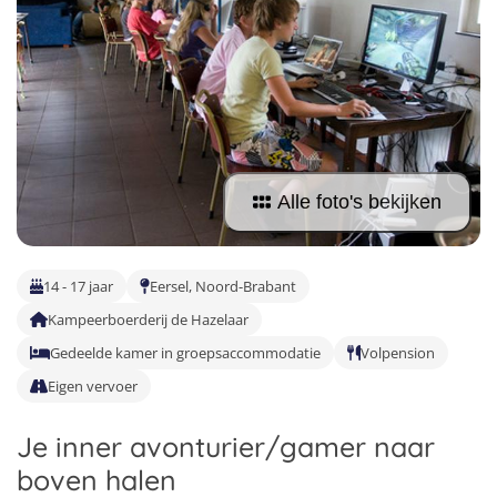
Taalreizen Frans
Surfkampen Portugal
Boerderijkampen
Malta
Taalreizen Duits
Surfkampen Buitenland
Computerkampen
Duitsland
Taalreizen Italiaans
Surfkampen Sri Lanka
Musicalkampen
Portugal
Golfsurfkampen
Natuurkampen
Oostenrijk
Windsurfkampen
Alle foto's bekijken
Ponykampen
Italië
Kitesurfkampen
Meidenkampen
14 - 17 jaar
Eersel, Noord-Brabant
Pretpark Kampen
Kampeerboerderij de Hazelaar
Gedeelde kamer in groepsaccommodatie
Volpension
Eigen vervoer
Je inner avonturier/gamer naar
boven halen