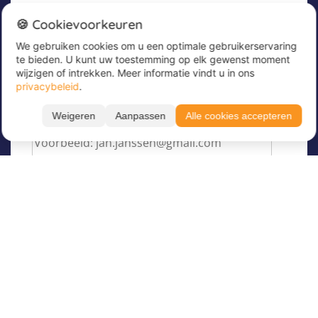
Nieuwsbrief
🍪 Cookievoorkeuren
We gebruiken cookies om u een optimale gebruikerservaring
Meld u nu aan voor onze nieuwsbrief om
te bieden. U kunt uw toestemming op elk gewenst moment
geweldige aanbiedingen te ontvangen en op de
wijzigen of intrekken. Meer informatie vindt u in ons
hoogte te blijven!
privacybeleid
.
Voer hier uw e-mailadres in
*
Weigeren
Aanpassen
Alle cookies accepteren
Over Juvigo
Over ons
Vakantiekampen