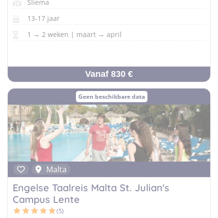
Sliema
13-17 jaar
1 → 2 weken | maart → april
Vanaf 830 €
Geen beschikbare data
Malta
Engelse Taalreis Malta St. Julian's
Campus Lente
(5)