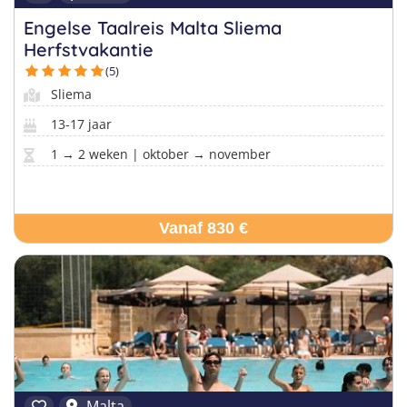
Engelse Taalreis Malta Sliema
Herfstvakantie
(5)
Sliema
13-17 jaar
1 → 2 weken | oktober → november
Vanaf 830 €
Malta