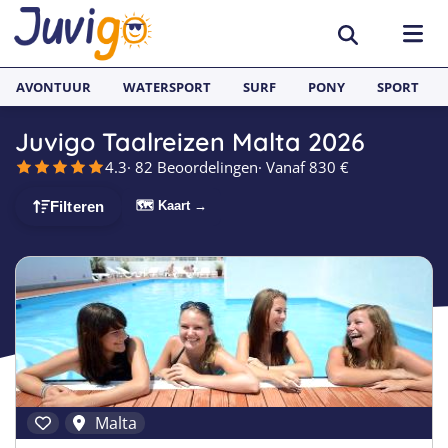
AVONTUUR
WATERSPORT
SURF
PONY
SPORT
Juvigo Taalreizen Malta 2026
ACTIVITEITEN
4.3
· 82 Beoordelingen
· Vanaf 830 €
Avonturenkampen
BESTEMMINGEN
🗺 Kaart →
Filteren
Zeilkampen
Nederland
TAALVAKANTIES
Watersportkampen
België
Taalreizen van Juvigo
SURFKAMPEN
Game Kampen
Spanje
Taalkampen Engels
Surfkampen Nederland
JONGERENREIZEN
Hockeykampen
Frankrijk
Taalreizen Engels
Surfkampen Spanje
Voetbalkampen
Engeland
Taalreizen Spaans
Surfkampen Frankrijk
Malta
Kanokampen
Zweden