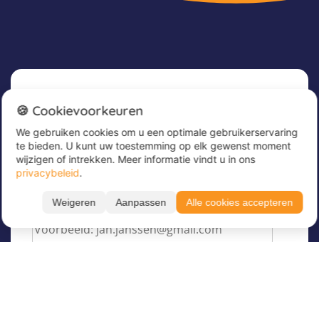
Nieuwsbrief
🍪 Cookievoorkeuren
We gebruiken cookies om u een optimale gebruikerservaring
Meld u nu aan voor onze nieuwsbrief om
te bieden. U kunt uw toestemming op elk gewenst moment
geweldige aanbiedingen te ontvangen en op de
wijzigen of intrekken. Meer informatie vindt u in ons
hoogte te blijven!
privacybeleid
.
Voer hier uw e-mailadres in
*
Weigeren
Aanpassen
Alle cookies accepteren
Filteren
Toon resultaten