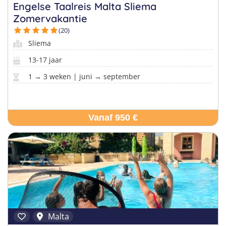
Taalreizen Frans
Surfkampen Portugal
Engelse Taalreis Malta Sliema
Boerderijkampen
Zomervakantie
Malta
Taalreizen Duits
Surfkampen Buitenland
(20)
Computerkampen
Duitsland
Taalreizen Italiaans
Surfkampen Sri Lanka
Sliema
Musicalkampen
Portugal
13-17 jaar
Golfsurfkampen
Natuurkampen
Oostenrijk
1 → 3 weken | juni → september
Windsurfkampen
Ponykampen
Italië
Kitesurfkampen
Meidenkampen
Vanaf 950 €
Pretpark Kampen
Malta