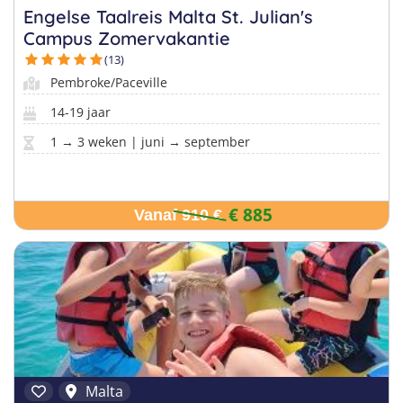
Engelse Taalreis Malta St. Julian's
Campus Zomervakantie
(13)
Pembroke/Paceville
14-19 jaar
1 → 3 weken | juni → september
€ 885
Vanaf 910 €
Malta